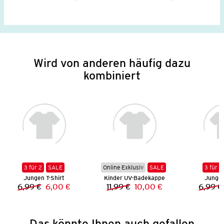
Wird von anderen häufig dazu
kombiniert
3 für 2
SALE
Online Exklusiv
SALE
3 für 2
Jungen T-Shirt
Kinder UV-Badekappe
Jungen
6,99 €
6,00 €
11,99 €
10,00 €
6,99 €
Vorheriger Preis:
Neuer Preis:
Vorheriger Preis:
Neuer Preis:
Das könnte Ihnen auch gefallen