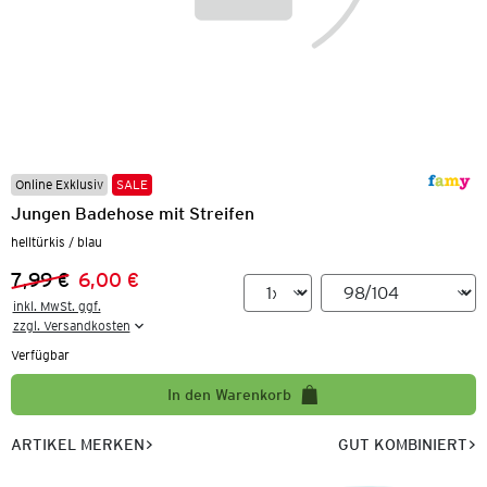
Online Exklusiv
SALE
Jungen Badehose mit Streifen
helltürkis / blau
7,99 €
6,00 €
Vorheriger Preis:
Neuer Preis:
inkl. MwSt. ggf.

zzgl. Versandkosten
Verfügbar
In den Warenkorb
ARTIKEL MERKEN
GUT KOMBINIERT