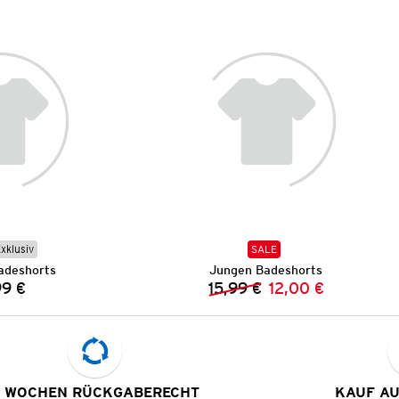
Exklusiv
SALE
adeshorts
Jungen Badeshorts
99 €
15,99 €
12,00 €
Preis:
Vorheriger Preis:
Neuer Preis:
 WOCHEN RÜCKGABERECHT
KAUF A