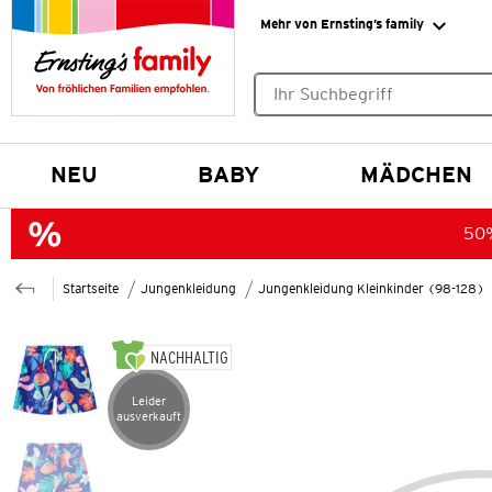
Mehr von Ernsting’s family
Keine Suchvorschläge gefund
NEU
BABY
MÄDCHEN
50%
Startseite
Jungenkleidung
Jungenkleidung Kleinkinder (98-128)
NACHHALTIG
Leider
Artikel leider ausverkauft
ausverkauft