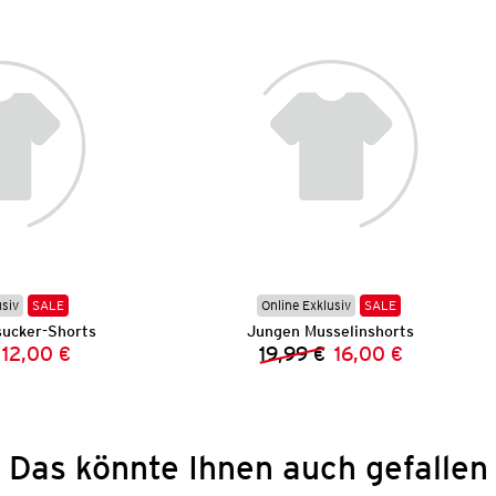
usiv
SALE
Online Exklusiv
SALE
ucker-Shorts
Jungen Musselinshorts
12,00 €
19,99 €
16,00 €
Vorheriger Preis:
Neuer Preis:
Vorheriger Preis:
Neuer Preis:
Das könnte Ihnen auch gefallen