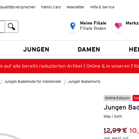
Qualitätsversprechen
Family Card
Newsletter
Hilfe & Service
Meine Filiale
Merkz
Filiale finden
en
JUNGEN
DAMEN
HE
 auf alle bereits reduzierten Artikel | Online & in unseren Fili
Jungen-Bademode für Kleinkinder
Jungen Badeshorts
Online Exklusiv
SA
Jungen Bad
blau / bunt
12,99 €
10
Vorheriger 
Neuer Preis
inkl. MwSt. ggf.
