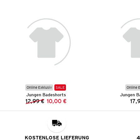
Online Exklusiv
SALE
Online 
Jungen Badeshorts
Jungen B
12,99 €
10,00 €
17,
Vorheriger Preis:
Neuer Preis:
KOSTENLOSE LIEFERUNG
4