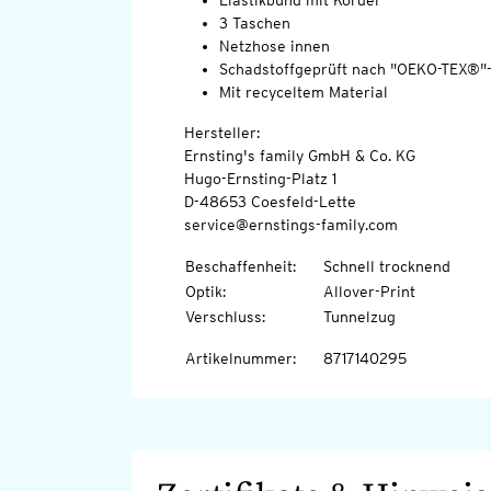
Elastikbund mit Kordel
3 Taschen
Netzhose innen
Schadstoffgeprüft nach "OEKO-TEX®"
Mit recyceltem Material
Hersteller:
Ernsting's family GmbH & Co. KG
Hugo-Ernsting-Platz 1
D-48653 Coesfeld-Lette
service@ernstings-family.com
Beschaffenheit
:
Schnell trocknend
Optik
:
Allover-Print
Verschluss
:
Tunnelzug
Artikelnummer
:
8717140295