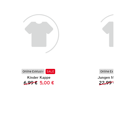
Online Exklusiv
SALE
Online Exkl
Kinder Kappe
Jungen Mu
6,99 €
5,00 €
22,99 €
Vorheriger Preis:
Neuer Preis: