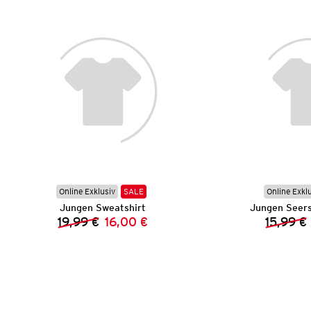
Online Exklusiv
SALE
Online Exkl
Jungen Sweatshirt
Jungen Seers
19,99 €
16,00 €
15,99 €
Vorheriger Preis:
Neuer Preis: