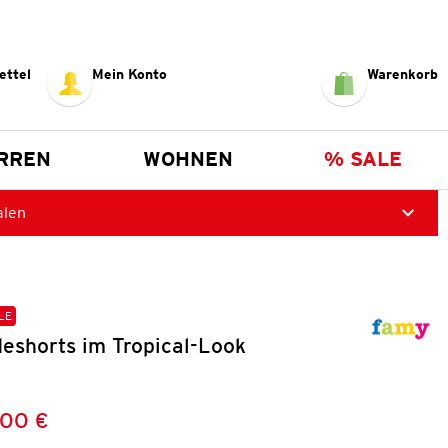
ettel
Mein Konto
Warenkorb
RREN
WOHNEN
% SALE
alen
LE
eshorts im Tropical-Look
,00 €
Preis:
: