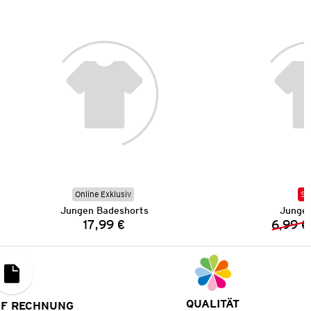
Online Exklusiv
SA
Jungen Badeshorts
Junge
17,99 €
6,99 €
Preis:
QUALITÄT
UF RECHNUNG