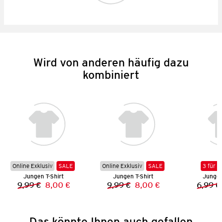
Wird von anderen häufig dazu
kombiniert
Online Exklusiv
SALE
Online Exklusiv
SALE
3 für 2
Jungen T-Shirt
Jungen T-Shirt
Jungen
9,99 €
8,00 €
9,99 €
8,00 €
6,99 €
Vorheriger Preis:
Neuer Preis:
Vorheriger Preis:
Neuer Preis:
Das könnte Ihnen auch gefallen