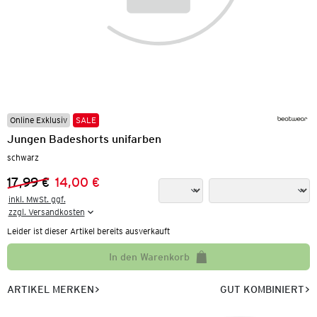
Online Exklusiv
SALE
Jungen Badeshorts unifarben
schwarz
17,99 €
14,00 €
Vorheriger Preis:
Neuer Preis:
inkl. MwSt. ggf.

zzgl. Versandkosten
Leider ist dieser Artikel bereits ausverkauft
In den Warenkorb
ARTIKEL MERKEN
GUT KOMBINIERT