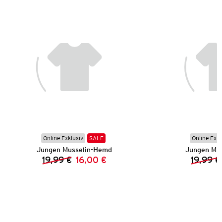
Online Exklusiv
SALE
Online Exkl
Jungen Musselin-Hemd
Jungen Mu
19,99 €
16,00 €
19,99 €
Vorheriger Preis:
Neuer Preis: