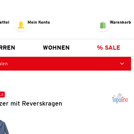
ettel
Mein Konto
Warenkorb
RREN
WOHNEN
% SALE
alen
LE
zer mit Reverskragen