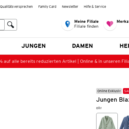
Qualitätsversprechen
Family Card
Newsletter
Hilfe & Service
Meine Filiale
Merkz
Filiale finden
en
JUNGEN
DAMEN
HE
 auf alle bereits reduzierten Artikel | Online & in unseren Fili
Online Exklusiv
SA
Jungen Bla
oliv