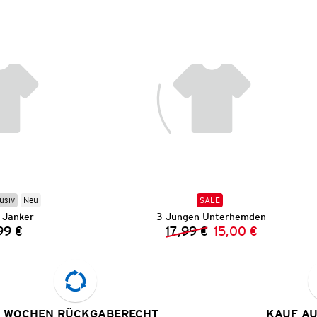
usiv
Neu
SALE
 Janker
3 Jungen Unterhemden
99 €
17,99 €
15,00 €
Preis:
Vorheriger Preis:
Neuer Preis:
 WOCHEN RÜCKGABERECHT
KAUF A