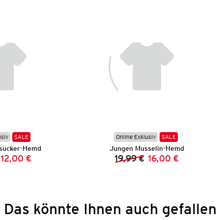
usiv
SALE
Online Exklusiv
SALE
sucker-Hemd
Jungen Musselin-Hemd
12,00 €
19,99 €
16,00 €
Vorheriger Preis:
Neuer Preis:
Vorheriger Preis:
Neuer Preis:
Das könnte Ihnen auch gefallen