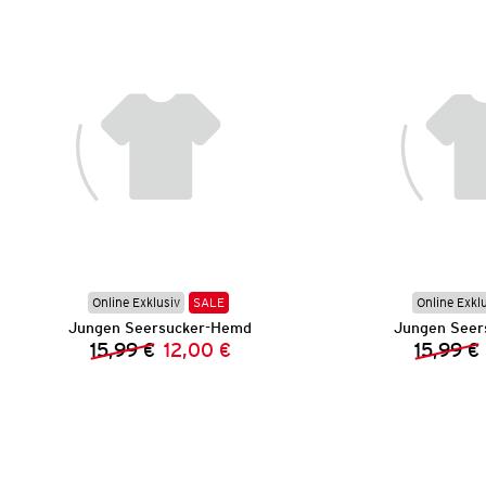
Online Exklusiv
SALE
Online Exkl
Jungen Seersucker-Hemd
Jungen Seer
15,99 €
12,00 €
15,99 €
Vorheriger Preis:
Neuer Preis: