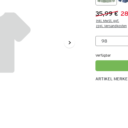
35,99 €
28
Vorheriger 
Neuer Preis
inkl. MwSt. ggf.

zzgl. Versandkosten
Verfügbar
ARTIKEL MERK