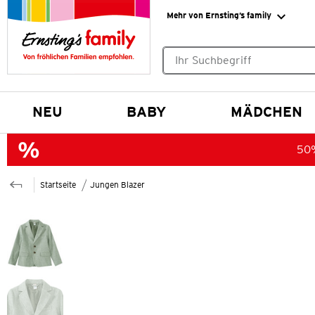
Mehr von Ernsting’s family
Keine Suchvorschläge gefund
NEU
BABY
MÄDCHEN
50%
Startseite
Jungen Blazer