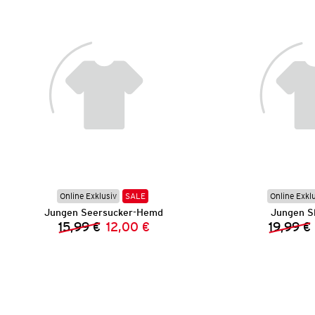
Online Exklusiv
SALE
Online Exkl
Jungen Seersucker-Hemd
Jungen S
15,99 €
12,00 €
19,99 €
Vorheriger Preis:
Neuer Preis: