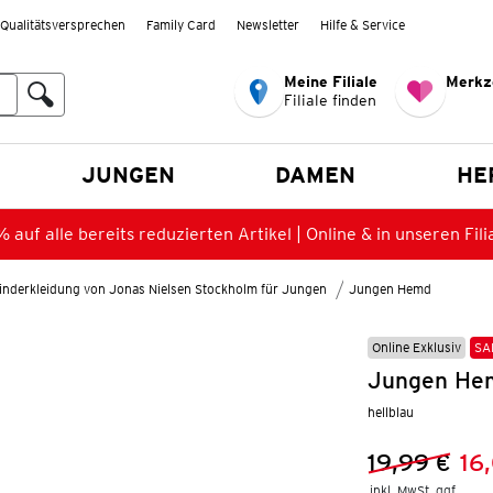
Qualitätsversprechen
Family Card
Newsletter
Hilfe & Service
Meine Filiale
Merkz
Filiale finden
en
JUNGEN
DAMEN
HE
 auf alle bereits reduzierten Artikel | Online & in unseren Fili
inderkleidung von Jonas Nielsen Stockholm für Jungen
Jungen Hemd
Online Exklusiv
SA
Jungen Hem
hellblau
19,99 €
16
Vorheriger 
Neuer Preis
inkl. MwSt. ggf.
