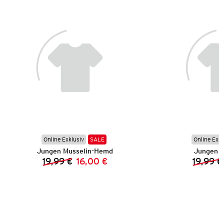
Online Exklusiv
SALE
Online Exkl
Jungen Musselin-Hemd
Jungen S
19,99 €
16,00 €
19,99 €
Vorheriger Preis:
Neuer Preis: