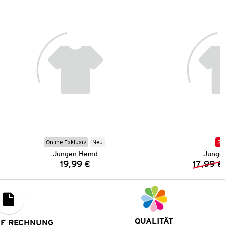
Online Exklusiv
Neu
SA
Jungen Hemd
Junge
19,99 €
17,99 €
Preis:
QUALITÄT
UF RECHNUNG