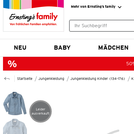
Mehr von Ernsting’s family
Keine Suchvorschläge gefund
NEU
BABY
MÄDCHEN
50%
Startseite
Jungenkleidung
Jungenkleidung Kinder (134-176)
K
Leider
Artikel leider ausverkauft
ausverkauft