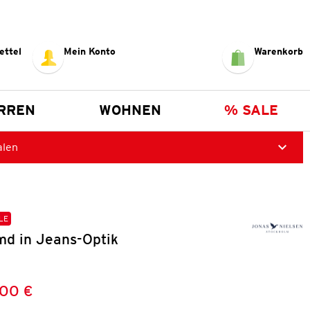
ettel
Mein Konto
Warenkorb
RREN
WOHNEN
% SALE
alen
LE
d in Jeans-Optik
,00 €
Preis:
: