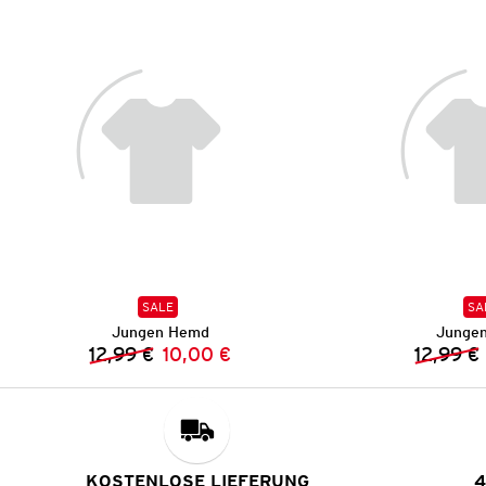
SALE
SA
Jungen Hemd
Junge
12,99 €
10,00 €
12,99 €
Vorheriger Preis:
Neuer Preis:
KOSTENLOSE LIEFERUNG
4