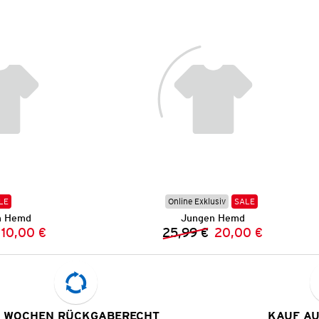
LE
Online Exklusiv
SALE
n Hemd
Jungen Hemd
10,00 €
25,99 €
20,00 €
Vorheriger Preis:
Neuer Preis:
Vorheriger Preis:
Neuer Preis:
 WOCHEN RÜCKGABERECHT
KAUF A