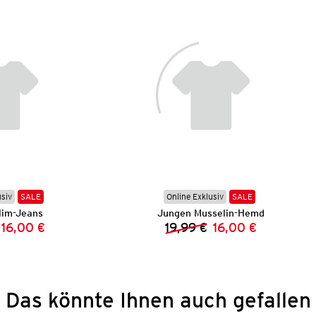
usiv
SALE
Online Exklusiv
SALE
lim-Jeans
Jungen Musselin-Hemd
16,00 €
19,99 €
16,00 €
Vorheriger Preis:
Neuer Preis:
Vorheriger Preis:
Neuer Preis:
Das könnte Ihnen auch gefallen