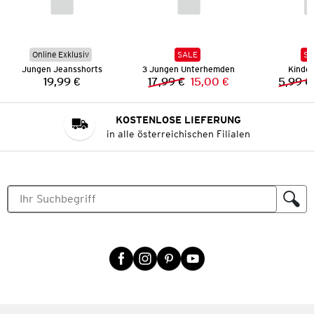
Online Exklusiv
SALE
SA
Jungen Jeansshorts
3 Jungen Unterhemden
Kinder
19,99 €
17,99 €
15,00 €
5,99 €
Preis:
Vorheriger Preis:
Neuer Preis:
KOSTENLOSE LIEFERUNG
in alle österreichischen Filialen