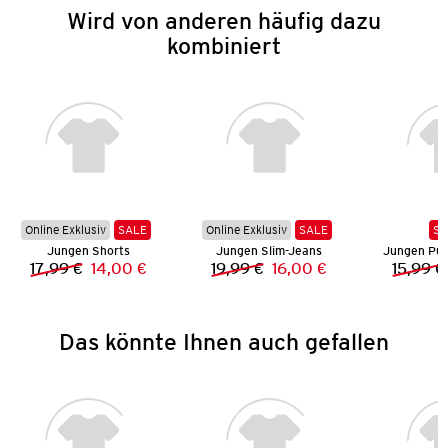
Wird von anderen häufig dazu
kombiniert
Online Exklusiv
SALE
Online Exklusiv
SALE
SA
Jungen Shorts
Jungen Slim-Jeans
17,99 €
14,00 €
19,99 €
16,00 €
15,99 €
Vorheriger Preis:
Neuer Preis:
Vorheriger Preis:
Neuer Preis:
Das könnte Ihnen auch gefallen