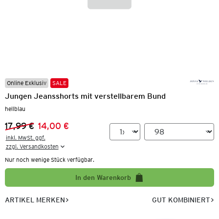
Online Exklusiv
SALE
Jungen Jeansshorts mit verstellbarem Bund
hellblau
17,99 €
14,00 €
Vorheriger Preis:
Neuer Preis:
inkl. MwSt. ggf.

zzgl. Versandkosten
Nur noch wenige Stück verfügbar.
In den Warenkorb
ARTIKEL MERKEN
GUT KOMBINIERT