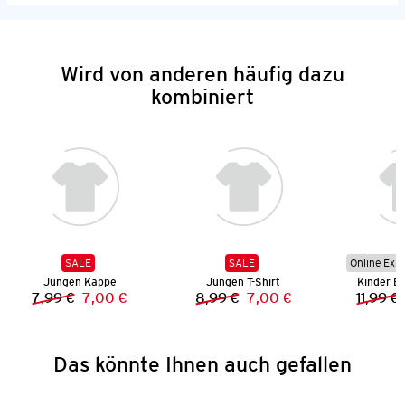
Wird von anderen häufig dazu
kombiniert
SALE
SALE
Online Exkl
Jungen Kappe
Jungen T-Shirt
Kinder B
7,99 €
7,00 €
8,99 €
7,00 €
11,99 €
Vorheriger Preis:
Neuer Preis:
Vorheriger Preis:
Neuer Preis:
Das könnte Ihnen auch gefallen