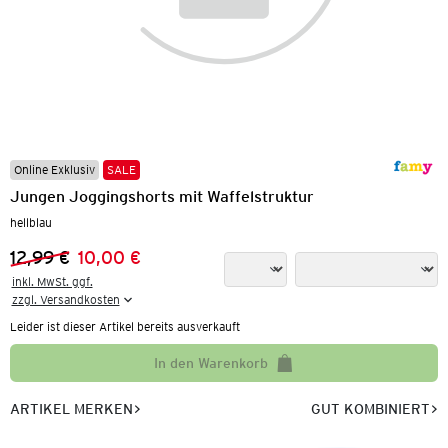
Online Exklusiv
SALE
Jungen Joggingshorts mit Waffelstruktur
hellblau
12,99 €
10,00 €
Vorheriger Preis:
Neuer Preis:
inkl. MwSt. ggf.

zzgl. Versandkosten
Leider ist dieser Artikel bereits ausverkauft
In den Warenkorb
ARTIKEL MERKEN
GUT KOMBINIERT