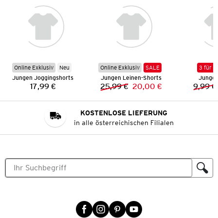
Online Exklusiv
Neu
Online Exklusiv
SALE
3 für 2
Jungen Joggingshorts
Jungen Leinen-Shorts
Jungen
17,99 €
25,99 €
20,00 €
9,99 €
Preis:
Vorheriger Preis:
Neuer Preis:
KOSTENLOSE LIEFERUNG
in alle österreichischen Filialen