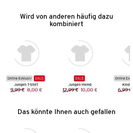
Wird von anderen häufig dazu
kombiniert
Online Exklusiv
SALE
SALE
Online Exkl
Jungen T-Shirt
Jungen Hemd
Kinde
9,99 €
8,00 €
12,99 €
10,00 €
6,99 €
Vorheriger Preis:
Neuer Preis:
Vorheriger Preis:
Neuer Preis:
Das könnte Ihnen auch gefallen