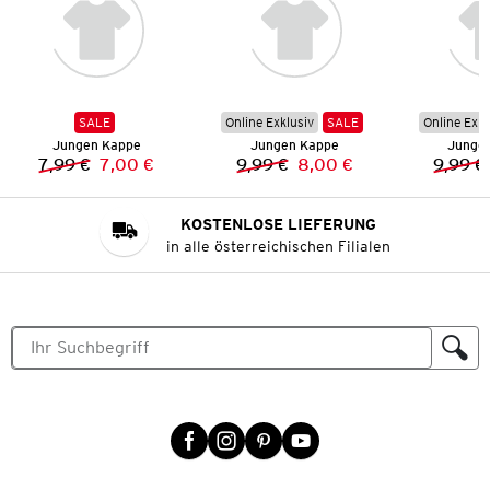
SALE
Online Exklusiv
SALE
Online Exkl
Jungen Kappe
Jungen Kappe
Junge
7,99 €
7,00 €
9,99 €
8,00 €
9,99 €
Vorheriger Preis:
Neuer Preis:
Vorheriger Preis:
Neuer Preis:
KOSTENLOSE LIEFERUNG
in alle österreichischen Filialen