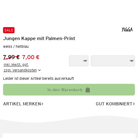
SALE
Jungen Kappe mit Palmen-Print
weiss / hellblau
7,99 €
7,00 €
Vorheriger Preis:
Neuer Preis:
inkl. MwSt. ggf.

zzgl. Versandkosten
Leider ist dieser Artikel bereits ausverkauft
In den Warenkorb
ARTIKEL MERKEN
GUT KOMBINIERT