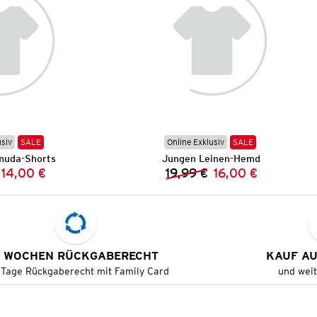
usiv
SALE
Online Exklusiv
SALE
muda-Shorts
Jungen Leinen-Hemd
14,00 €
19,99 €
16,00 €
Vorheriger Preis:
Neuer Preis:
Vorheriger Preis:
Neuer Preis:
 WOCHEN RÜCKGABERECHT
KAUF A
 Tage Rückgaberecht mit Family Card
und wei