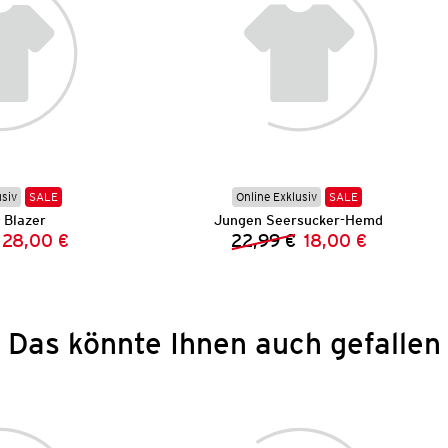
usiv
SALE
Online Exklusiv
SALE
 Blazer
Jungen Seersucker-Hemd
28,00 €
22,99 €
18,00 €
Vorheriger Preis:
Neuer Preis:
Vorheriger Preis:
Neuer Preis:
Das könnte Ihnen auch gefallen