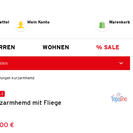
ettel
Mein Konto
Warenkorb
RREN
WOHNEN
% SALE
alen
Jungen Kurzarmhemd
LE
zarmhemd mit Fliege
,00 €
Preis:
: