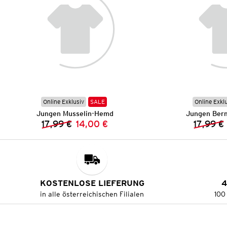
Online Exklusiv
SALE
Online Exkl
Jungen Musselin-Hemd
Jungen Ber
17,99 €
14,00 €
17,99 €
Vorheriger Preis:
Neuer Preis:
KOSTENLOSE LIEFERUNG
4
in alle österreichischen Filialen
100