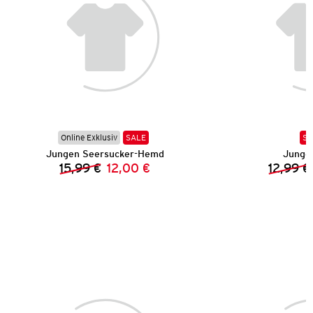
Online Exklusiv
SALE
SA
Jungen Seersucker-Hemd
Junge
15,99 €
12,00 €
12,99 €
Vorheriger Preis:
Neuer Preis: