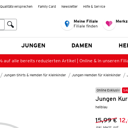
Qualitätsversprechen
Family Card
Newsletter
Hilfe & Service
Meine Filiale
Merkz
Filiale finden
en
JUNGEN
DAMEN
HE
 auf alle bereits reduzierten Artikel | Online & in unseren Fili
Jungen-Shirts & Hemden für Kleinkinder
Jungen-Hemden für Kleinkinder
Online Exklusiv
SA
Jungen Kur
hellblau
15,99 €
12
Vorheriger 
Neuer Preis
inkl. MwSt. ggf.
