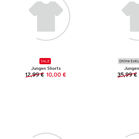
SALE
Online Exkl
Jungen Shorts
Jungen
12,99 €
10,00 €
35,99 €
Vorheriger Preis:
Neuer Preis: