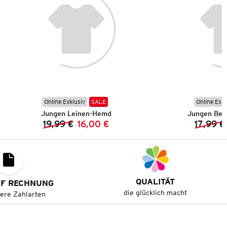
Online Exklusiv
SALE
Online Exkl
Jungen Leinen-Hemd
Jungen Ber
19,99 €
16,00 €
17,99 €
Vorheriger Preis:
Neuer Preis:
QUALITÄT
UF RECHNUNG
die glücklich macht
tere Zahlarten