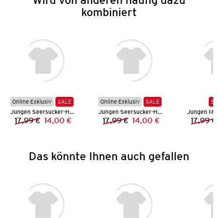
kombiniert
Online Exklusiv
SALE
Online Exklusiv
SALE
SA
Jungen Seersucker-Hemd
Jungen Seersucker-Hemd
Jungen Mu
17,99 €
14,00 €
17,99 €
14,00 €
17,99 €
Vorheriger Preis:
Neuer Preis:
Vorheriger Preis:
Neuer Preis:
Das könnte Ihnen auch gefallen