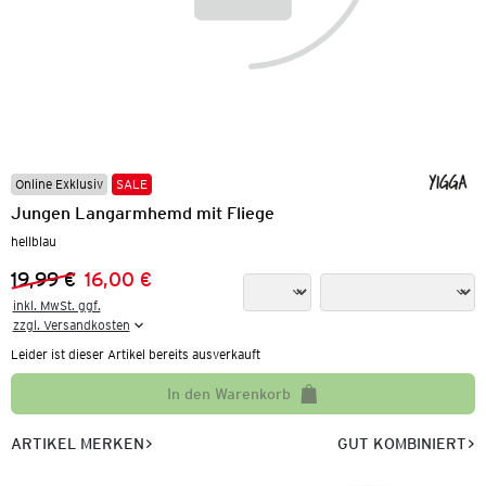
Online Exklusiv
SALE
Jungen Langarmhemd mit Fliege
hellblau
19,99 €
16,00 €
Vorheriger Preis:
Neuer Preis:
inkl. MwSt. ggf.

zzgl. Versandkosten
Leider ist dieser Artikel bereits ausverkauft
In den Warenkorb
ARTIKEL MERKEN
GUT KOMBINIERT