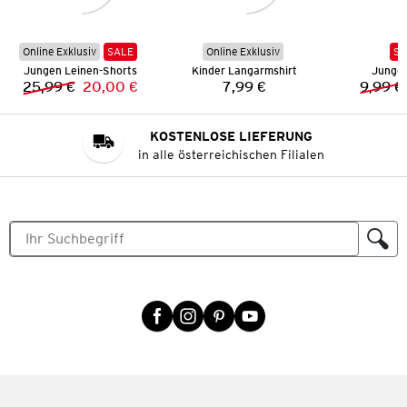
Online Exklusiv
SALE
Online Exklusiv
SA
Jungen Leinen-Shorts
Kinder Langarmshirt
Jungen
25,99 €
20,00 €
7,99 €
9,99 €
Vorheriger Preis:
Neuer Preis:
Preis:
KOSTENLOSE LIEFERUNG
in alle österreichischen Filialen