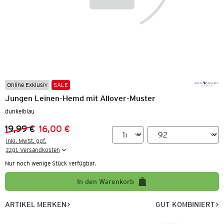
Online Exklusiv
SALE
Jungen Leinen-Hemd mit Allover-Muster
dunkelblau
19,99 €
16,00 €
Vorheriger Preis:
Neuer Preis:
inkl. MwSt. ggf.

zzgl. Versandkosten
Nur noch wenige Stück verfügbar.
In den Warenkorb
ARTIKEL MERKEN
GUT KOMBINIERT