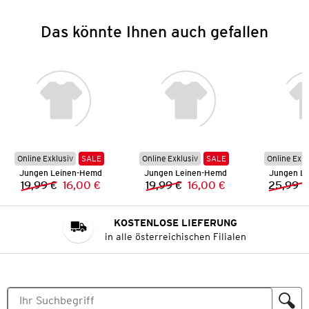
Das könnte Ihnen auch gefallen
Online Exklusiv
SALE
Online Exklusiv
SALE
Online Exkl
Jungen Leinen-Hemd
Jungen Leinen-Hemd
Jungen L
19,99 €
16,00 €
19,99 €
16,00 €
25,99 €
Vorheriger Preis:
Neuer Preis:
Vorheriger Preis:
Neuer Preis:
KOSTENLOSE LIEFERUNG
in alle österreichischen Filialen