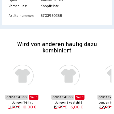
Verschluss
:
Knopfleiste
Artikelnummer
:
8703950288
Wird von anderen häufig dazu
kombiniert
Online Exklusiv
SALE
Online Exklusiv
SALE
Online Exkl
Jungen T-Shirt
Jungen Sweatshirt
Jungen Mu
11,99 €
10,00 €
19,99 €
16,00 €
22,99 €
Vorheriger Preis:
Neuer Preis:
Vorheriger Preis:
Neuer Preis: