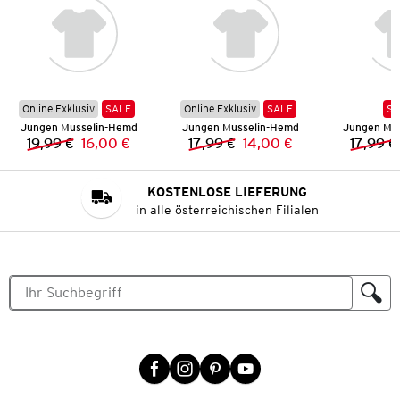
Online Exklusiv
SALE
Online Exklusiv
SALE
SA
Jungen Musselin-Hemd
Jungen Musselin-Hemd
Jungen Mu
19,99 €
16,00 €
17,99 €
14,00 €
17,99 €
Vorheriger Preis:
Neuer Preis:
Vorheriger Preis:
Neuer Preis:
KOSTENLOSE LIEFERUNG
in alle österreichischen Filialen