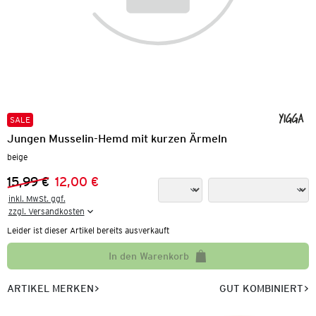
SALE
Jungen Musselin-Hemd mit kurzen Ärmeln
beige
15,99 €
12,00 €
Vorheriger Preis:
Neuer Preis:
inkl. MwSt. ggf.

zzgl. Versandkosten
Leider ist dieser Artikel bereits ausverkauft
In den Warenkorb
ARTIKEL MERKEN
GUT KOMBINIERT