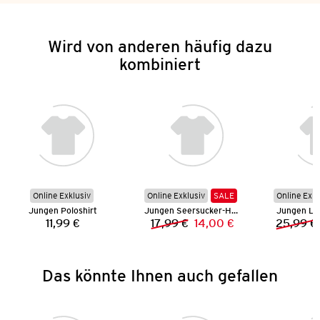
Wird von anderen häufig dazu
kombiniert
Online Exklusiv
Online Exklusiv
SALE
Online Exkl
Jungen Poloshirt
Jungen Seersucker-Hemd
Jungen Le
11,99 €
17,99 €
14,00 €
25,99 €
Preis:
Vorheriger Preis:
Neuer Preis:
Das könnte Ihnen auch gefallen