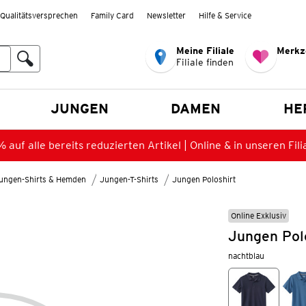
Qualitätsversprechen
Family Card
Newsletter
Hilfe & Service
Meine Filiale
Merkz
Filiale finden
en
JUNGEN
DAMEN
HE
 auf alle bereits reduzierten Artikel | Online & in unseren Fili
ungen-Shirts & Hemden
Jungen-T-Shirts
Jungen Poloshirt
Online Exklusiv
Jungen Polo
nachtblau