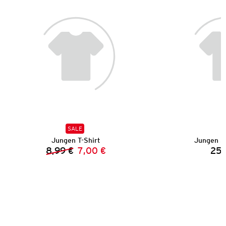
SALE
Jungen T-Shirt
Jungen S
8,99 €
7,00 €
25,
Vorheriger Preis:
Neuer Preis: