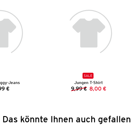
SALE
ggy-Jeans
Jungen T-Shirt
99 €
9,99 €
8,00 €
Preis:
Vorheriger Preis:
Neuer Preis:
Das könnte Ihnen auch gefallen