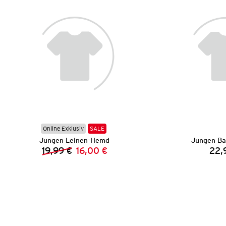
Online Exklusiv
SALE
Jungen Leinen-Hemd
Jungen Ba
19,99 €
16,00 €
22,
Vorheriger Preis:
Neuer Preis: