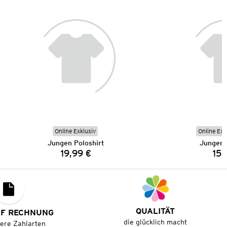
Online Exklusiv
Online Exk
Jungen Poloshirt
Jungen 
19,99 €
15,
Preis:
QUALITÄT
UF RECHNUNG
die glücklich macht
tere Zahlarten