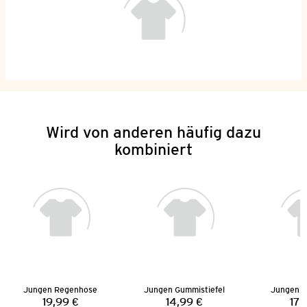
Wird von anderen häufig dazu
kombiniert
Jungen Regenhose
Jungen Gummistiefel
Jungen S
19,99 €
14,99 €
17,
Preis:
Preis: