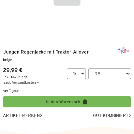
Jungen Regenjacke mit Traktor-Allover
beige
29,99 €
Preis:
inkl. MwSt. ggf.

zzgl. Versandkosten
Verfügbar
In den Warenkorb
ARTIKEL MERKEN
GUT KOMBINIERT