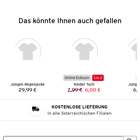
Das könnte Ihnen auch gefallen
Online Exklusiv
SALE
N
Jungen Regenjacke
Kinder Tuch
Junge
29,99 €
7,99 €
6,00 €
6,
Preis:
Vorheriger Preis:
Neuer Preis:
KOSTENLOSE LIEFERUNG
in alle österreichischen Filialen