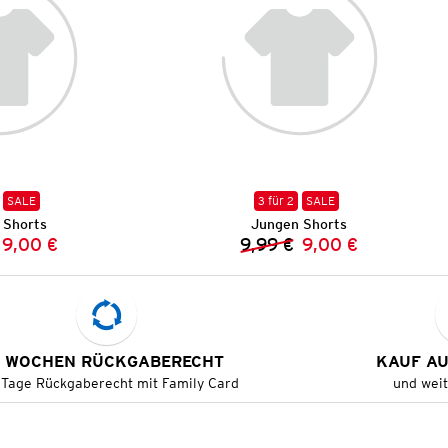
SALE
3 für 2
SALE
 Shorts
Jungen Shorts
9,00 €
9,99 €
9,00 €
Vorheriger Preis:
Neuer Preis:
Vorheriger Preis:
Neuer Preis:
 WOCHEN RÜCKGABERECHT
KAUF A
 Tage Rückgaberecht mit Family Card
und wei