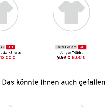
usiv
SALE
Online Exklusiv
SALE
ucker-Shorts
Jungen T-Shirt
12,00 €
9,99 €
8,00 €
Vorheriger Preis:
Neuer Preis:
Vorheriger Preis:
Neuer Preis:
Das könnte Ihnen auch gefallen