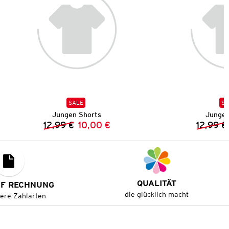
SALE
SA
Jungen Shorts
Jungen
12,99 €
10,00 €
12,99 €
Vorheriger Preis:
Neuer Preis:
QUALITÄT
UF RECHNUNG
die glücklich macht
tere Zahlarten