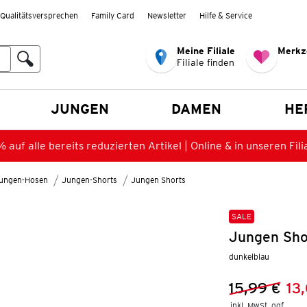
Qualitätsversprechen
Family Card
Newsletter
Hilfe & Service
Meine Filiale
Merkz
Filiale finden
en
JUNGEN
DAMEN
HE
 auf alle bereits reduzierten Artikel | Online & in unseren Fili
ungen-Hosen
Jungen-Shorts
Jungen Shorts
SALE
Jungen Sho
dunkelblau
15,99 €
13
Vorheriger 
Neuer Preis
inkl. MwSt. ggf.
