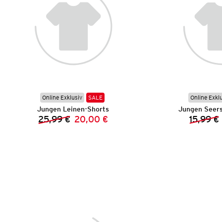
Online Exklusiv
SALE
Online Exkl
Jungen Leinen-Shorts
Jungen Seers
25,99 €
20,00 €
15,99 €
Vorheriger Preis:
Neuer Preis: