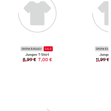
Online Exklusiv
SALE
Online Exkl
Jungen T-Shirt
Jungen
8,99 €
7,00 €
11,99 €
Vorheriger Preis:
Neuer Preis: