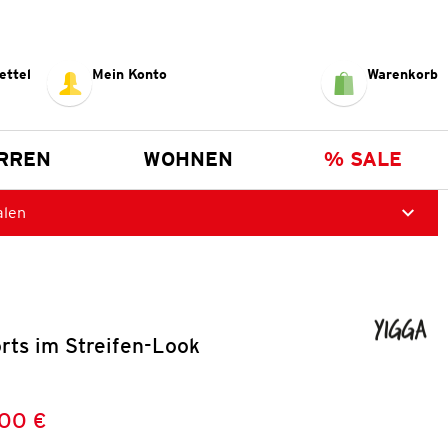
ettel
Mein Konto
Warenkorb
RREN
WOHNEN
% SALE
alen
rts im Streifen-Look
,00 €
Preis:
: