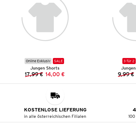
Online Exklusiv
SALE
3 für 2
Jungen Shorts
Jungen
17,99 €
14,00 €
9,99 €
Vorheriger Preis:
Neuer Preis:
KOSTENLOSE LIEFERUNG
4
in alle österreichischen Filialen
100