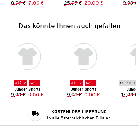
8,99 €
7,00 €
25,99 €
20,00 €
9,99 €
Vorheriger Preis:
Neuer Preis:
Vorheriger Preis:
Neuer Preis:
Das könnte Ihnen auch gefallen
3 für 2
SALE
3 für 2
SALE
Online Exkl
Jungen Shorts
Jungen Shorts
Jungen
9,99 €
9,00 €
9,99 €
9,00 €
17,99 €
Vorheriger Preis:
Neuer Preis:
Vorheriger Preis:
Neuer Preis:
KOSTENLOSE LIEFERUNG
in alle österreichischen Filialen