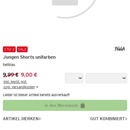
3 für 2
SALE
Jungen Shorts unifarben
hellblau
9,99 €
9,00 €
Vorheriger Preis:
Neuer Preis:
inkl. MwSt. ggf.

zzgl. Versandkosten
Leider ist dieser Artikel bereits ausverkauft
In den Warenkorb
ARTIKEL MERKEN
GUT KOMBINIERT