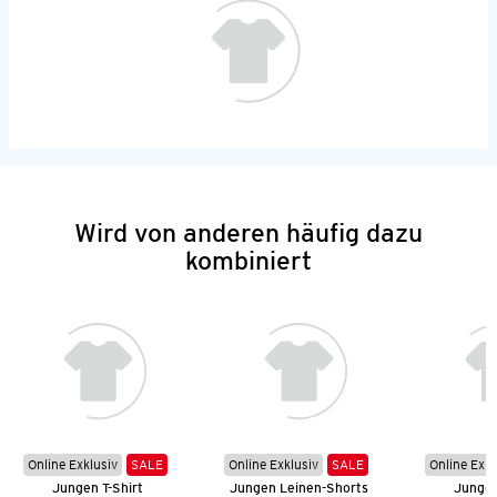
Wird von anderen häufig dazu
kombiniert
Online Exklusiv
SALE
Online Exklusiv
SALE
Online Exkl
Jungen T-Shirt
Jungen Leinen-Shorts
Jungen