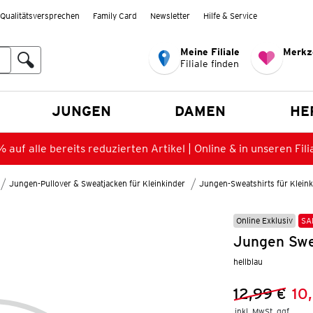
Qualitätsversprechen
Family Card
Newsletter
Hilfe & Service
Meine Filiale
Merkz
Filiale finden
en
JUNGEN
DAMEN
HE
 auf alle bereits reduzierten Artikel | Online & in unseren Fili
Jungen-Pullover & Sweatjacken für Kleinkinder
Jungen-Sweatshirts für Kleink
Online Exklusiv
SA
Jungen Swea
hellblau
12,99 €
10
Vorheriger 
Neuer Preis
inkl. MwSt. ggf.
