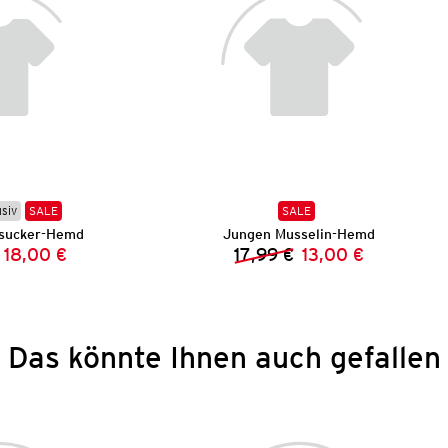
usiv
SALE
SALE
sucker-Hemd
Jungen Musselin-Hemd
18,00 €
17,99 €
13,00 €
Vorheriger Preis:
Neuer Preis:
Vorheriger Preis:
Neuer Preis:
Das könnte Ihnen auch gefallen