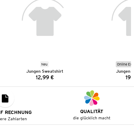
Neu
Online Exk
Jungen Sweatshirt
Jungen S
12,99 €
19,
Preis:
QUALITÄT
UF RECHNUNG
die glücklich macht
tere Zahlarten