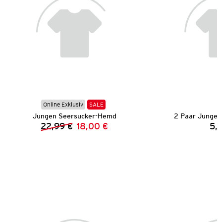
Online Exklusiv
SALE
Jungen Seersucker-Hemd
2 Paar Jungen
22,99 €
18,00 €
5,
Vorheriger Preis:
Neuer Preis: