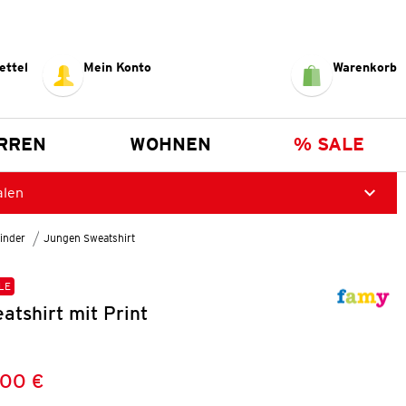
ettel
Mein Konto
Warenkorb
RREN
WOHNEN
% SALE
alen
inder
Jungen Sweatshirt
LE
tshirt mit Print
,00 €
Preis:
: