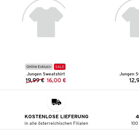
Online Exklusiv
SALE
Jungen Sweatshirt
Jungen S
19,99 €
16,00 €
12,
Vorheriger Preis:
Neuer Preis:
KOSTENLOSE LIEFERUNG
4
in alle österreichischen Filialen
100