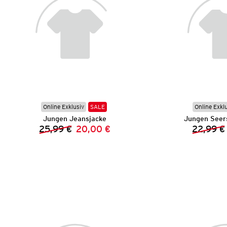
Online Exklusiv
SALE
Online Exkl
Jungen Jeansjacke
Jungen Seer
25,99 €
20,00 €
22,99 €
Vorheriger Preis:
Neuer Preis: