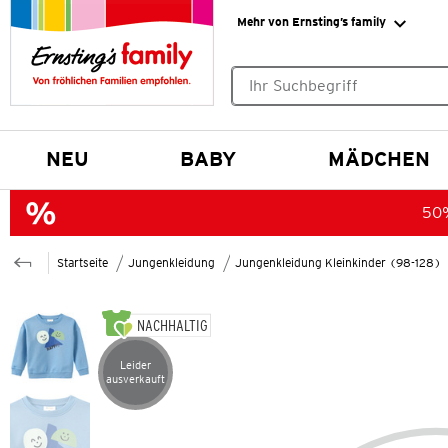
Mehr von Ernsting’s family
Keine Suchvorschläge gefund
NEU
BABY
MÄDCHEN
50%
Startseite
Jungenkleidung
Jungenkleidung Kleinkinder (98-128)
NACHHALTIG
Leider
Artikel leider ausverkauft
ausverkauft