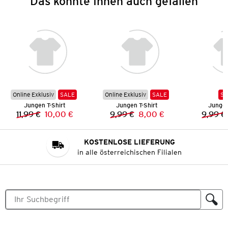
Das könnte Ihnen auch gefallen
Online Exklusiv
SALE
Online Exklusiv
SALE
SA
Jungen T-Shirt
Jungen T-Shirt
Jungen
11,99 €
10,00 €
9,99 €
8,00 €
9,99 €
Vorheriger Preis:
Neuer Preis:
Vorheriger Preis:
Neuer Preis:
KOSTENLOSE LIEFERUNG
in alle österreichischen Filialen