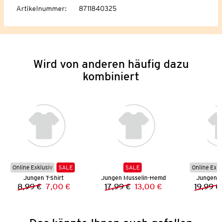
Artikelnummer
:
8711840325
Wird von anderen häufig dazu
kombiniert
Online Exklusiv
SALE
SALE
Online Exkl
Jungen T-Shirt
Jungen Musselin-Hemd
Jungen S
8,99 €
7,00 €
17,99 €
13,00 €
19,99 €
Vorheriger Preis:
Neuer Preis:
Vorheriger Preis:
Neuer Preis: