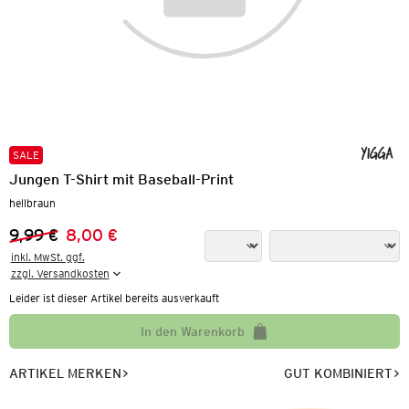
SALE
Jungen T-Shirt mit Baseball-Print
hellbraun
9,99 €
8,00 €
Vorheriger Preis:
Neuer Preis:
inkl. MwSt. ggf.

zzgl. Versandkosten
Leider ist dieser Artikel bereits ausverkauft
In den Warenkorb
ARTIKEL MERKEN
GUT KOMBINIERT