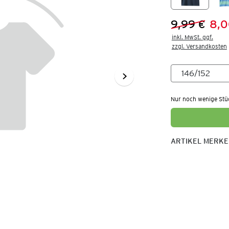
9,99 €
8,0
Vorheriger 
Neuer Preis
inkl. MwSt. ggf.

zzgl. Versandkosten
Nur noch wenige Stü
ARTIKEL MERK