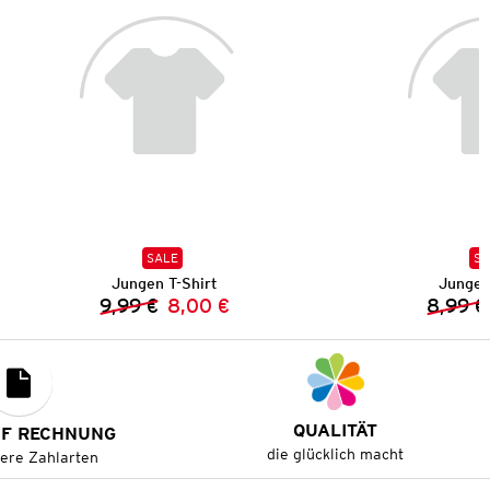
SALE
SA
Jungen T-Shirt
Jungen
9,99 €
8,00 €
8,99 €
Vorheriger Preis:
Neuer Preis:
QUALITÄT
UF RECHNUNG
die glücklich macht
tere Zahlarten