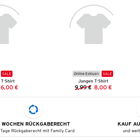
SALE
Online Exklusiv
SALE
T-Shirt
Jungen T-Shirt
6,00 €
9,99 €
8,00 €
Vorheriger Preis:
Neuer Preis:
Vorheriger Preis:
Neuer Preis:
 WOCHEN RÜCKGABERECHT
KAUF A
 Tage Rückgaberecht mit Family Card
und wei