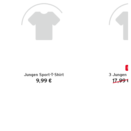
SA
Jungen Sport-T-Shirt
3 Jungen 
9,99 €
17,99 €
Preis: