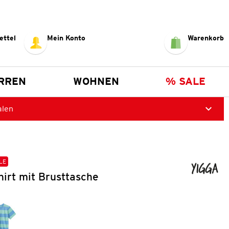
ettel
Mein Konto
Warenkorb
RREN
WOHNEN
% SALE
alen
LE
irt mit Brusttasche