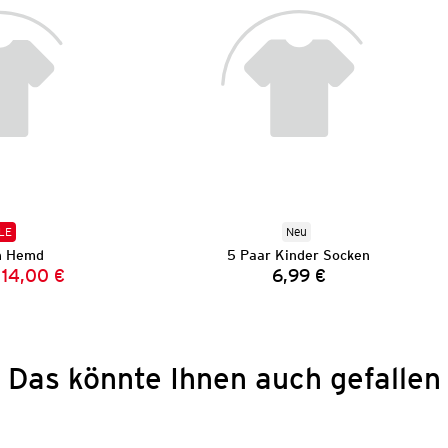
LE
Neu
n Hemd
5 Paar Kinder Socken
14,00 €
6,99 €
Vorheriger Preis:
Neuer Preis:
Preis:
Das könnte Ihnen auch gefallen