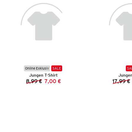
Online Exklusiv
SALE
SA
Jungen T-Shirt
Junge
8,99 €
7,00 €
17,99 €
Vorheriger Preis:
Neuer Preis: