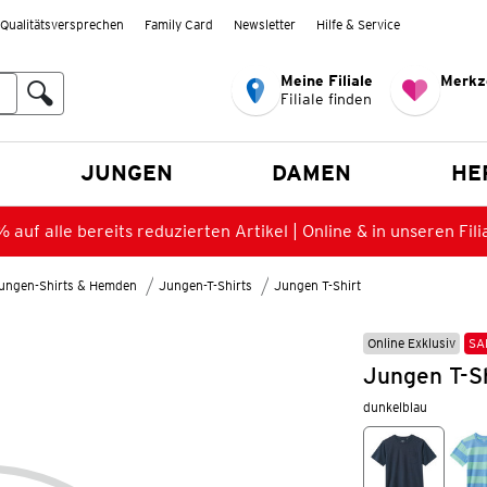
Qualitätsversprechen
Family Card
Newsletter
Hilfe & Service
Meine Filiale
Merkz
Filiale finden
en
JUNGEN
DAMEN
HE
 auf alle bereits reduzierten Artikel | Online & in unseren Fili
ungen-Shirts & Hemden
Jungen-T-Shirts
Jungen T-Shirt
Online Exklusiv
SA
Jungen T-Sh
dunkelblau