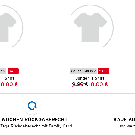
usiv
SALE
Online Exklusiv
SALE
T-Shirt
Jungen T-Shirt
8,00 €
9,99 €
8,00 €
Vorheriger Preis:
Neuer Preis:
Vorheriger Preis:
Neuer Preis:
 WOCHEN RÜCKGABERECHT
KAUF A
 Tage Rückgaberecht mit Family Card
und wei