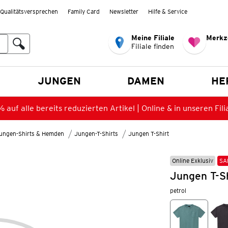
Qualitätsversprechen
Family Card
Newsletter
Hilfe & Service
Meine Filiale
Merkz
Filiale finden
en
JUNGEN
DAMEN
HE
 auf alle bereits reduzierten Artikel | Online & in unseren Fili
ungen-Shirts & Hemden
Jungen-T-Shirts
Jungen T-Shirt
Online Exklusiv
SA
Jungen T-Sh
petrol