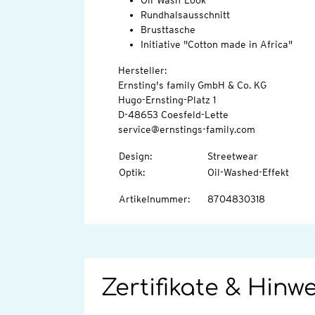
Oil-Wash-Look
Rundhalsausschnitt
Brusttasche
Initiative "Cotton made in Africa"
Hersteller:
Ernsting's family GmbH & Co. KG
Hugo-Ernsting-Platz 1
D-48653 Coesfeld-Lette
service@ernstings-family.com
Design
:
Streetwear
Optik
:
Oil-Washed-Effekt
Artikelnummer
:
8704830318
Zertifikate & Hinw