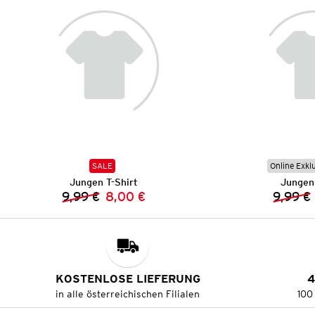
SALE
Online Exkl
Jungen T-Shirt
Jungen 
9,99 €
8,00 €
9,99 €
Vorheriger Preis:
Neuer Preis:
KOSTENLOSE LIEFERUNG
4
in alle österreichischen Filialen
100