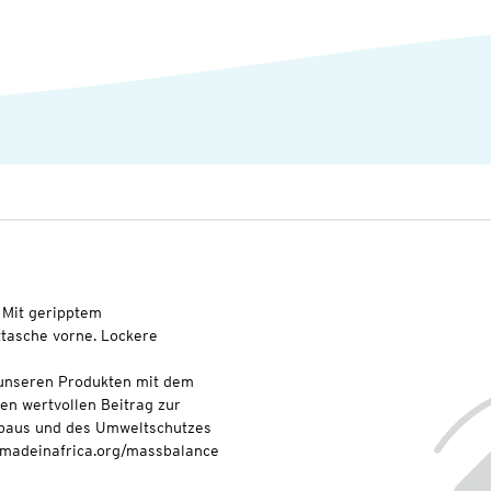
. Mit geripptem
ttasche vorne. Lockere
t unseren Produkten mit dem
nen wertvollen Beitrag zur
baus und des Umweltschutzes
onmadeinafrica.org/massbalance