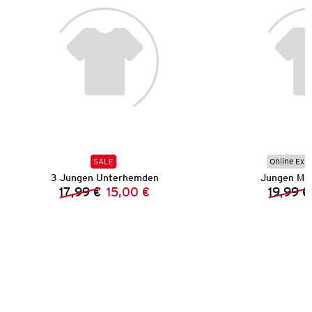
SALE
Online Exkl
3 Jungen Unterhemden
Jungen Mu
17,99 €
15,00 €
19,99 €
Vorheriger Preis:
Neuer Preis: