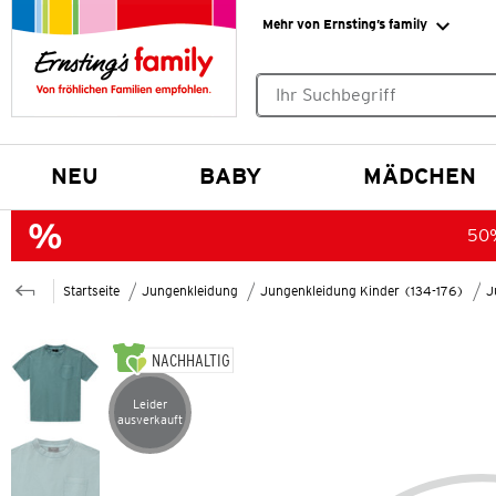
Mehr von Ernsting’s family
Keine Suchvorschläge gefund
NEU
BABY
MÄDCHEN
50%
Startseite
Jungenkleidung
Jungenkleidung Kinder (134-176)
J
NACHHALTIG
Leider
Artikel leider ausverkauft
ausverkauft