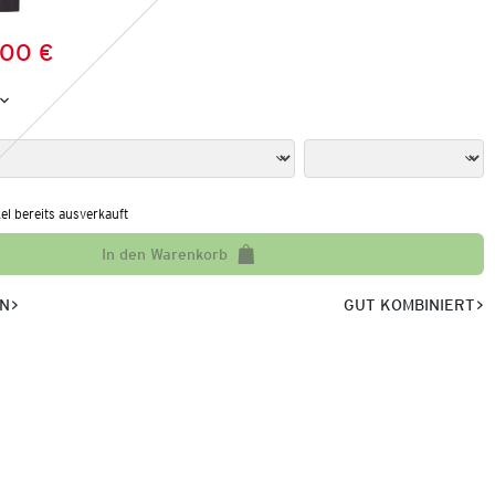
,00 €
Preis:
:
kel bereits ausverkauft
In den Warenkorb
EN
GUT KOMBINIERT