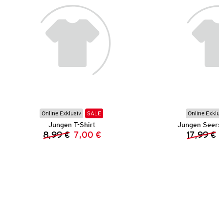
Online Exklusiv
SALE
Online Exkl
Jungen T-Shirt
Jungen Seer
8,99 €
7,00 €
17,99 €
Vorheriger Preis:
Neuer Preis: