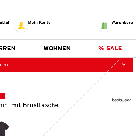
ettel
Mein Konto
Warenkorb
RREN
WOHNEN
% SALE
alen
LE
irt mit Brusttasche