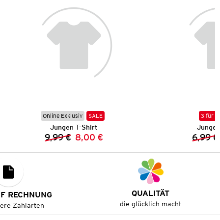
Online Exklusiv
SALE
3 für 2
Jungen T-Shirt
Jungen
9,99 €
8,00 €
6,99 €
Vorheriger Preis:
Neuer Preis:
QUALITÄT
UF RECHNUNG
die glücklich macht
tere Zahlarten