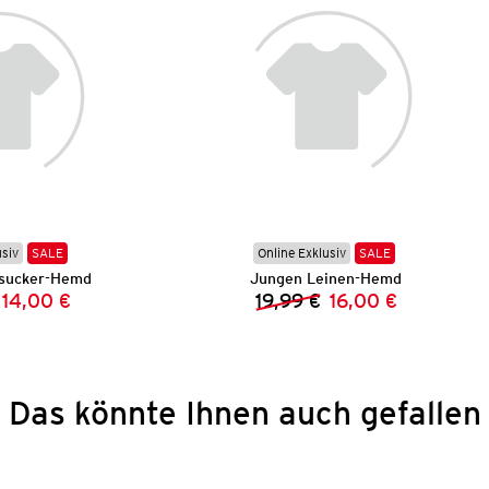
usiv
SALE
Online Exklusiv
SALE
sucker-Hemd
Jungen Leinen-Hemd
14,00 €
19,99 €
16,00 €
Vorheriger Preis:
Neuer Preis:
Vorheriger Preis:
Neuer Preis:
Das könnte Ihnen auch gefallen