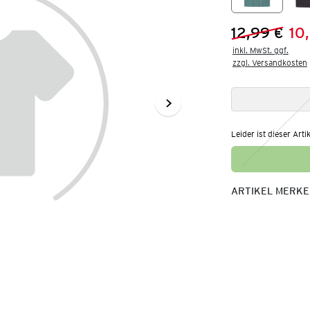
12,99 €
10
Vorheriger 
Neuer Preis
inkl. MwSt. ggf.

zzgl. Versandkosten
Leider ist dieser Arti
ARTIKEL MERK