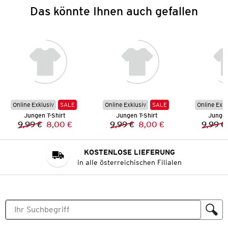
Das könnte Ihnen auch gefallen
Online Exklusiv
SALE
Online Exklusiv
SALE
Online Exkl
Jungen T-Shirt
Jungen T-Shirt
Jungen
9,99 €
8,00 €
9,99 €
8,00 €
9,99 €
Vorheriger Preis:
Neuer Preis:
Vorheriger Preis:
Neuer Preis:
KOSTENLOSE LIEFERUNG
in alle österreichischen Filialen