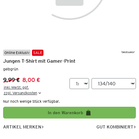
Online Exklusiv
SALE
Jungen T-Shirt mit Gamer-Print
gelbgrün
9,99 €
8,00 €
Vorheriger Preis:
Neuer Preis:
inkl. MwSt. ggf.

zzgl. Versandkosten
Nur noch wenige Stück verfügbar.
In den Warenkorb
ARTIKEL MERKEN
GUT KOMBINIERT