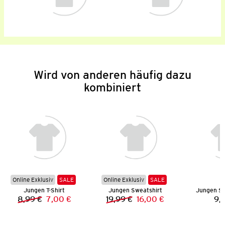
Wird von anderen häufig dazu
kombiniert
Online Exklusiv
SALE
Online Exklusiv
SALE
Jungen T-Shirt
Jungen Sweatshirt
Jungen Sp
8,99 €
7,00 €
19,99 €
16,00 €
9,
Vorheriger Preis:
Neuer Preis:
Vorheriger Preis:
Neuer Preis: