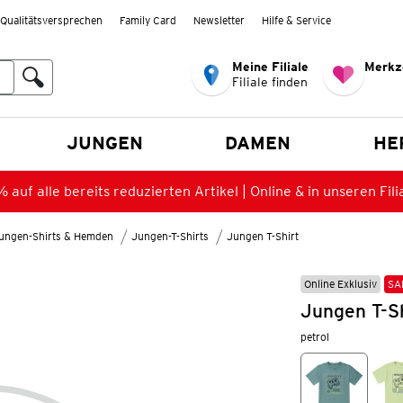
Qualitätsversprechen
Family Card
Newsletter
Hilfe & Service
Meine Filiale
Merkz
Filiale finden
en
JUNGEN
DAMEN
HE
 auf alle bereits reduzierten Artikel | Online & in unseren Fili
ungen-Shirts & Hemden
Jungen-T-Shirts
Jungen T-Shirt
Online Exklusiv
SA
Jungen T-S
petrol