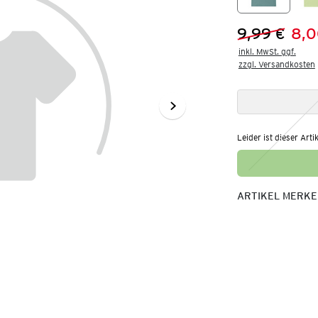
9,99 €
8,0
Vorheriger 
Neuer Preis
inkl. MwSt. ggf.

zzgl. Versandkosten
Leider ist dieser Arti
ARTIKEL MERK