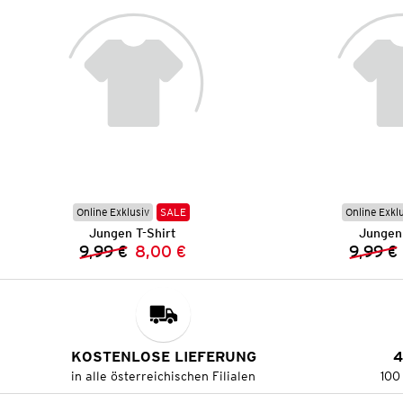
Online Exklusiv
SALE
Online Exkl
Jungen T-Shirt
Jungen 
9,99 €
8,00 €
9,99 €
Vorheriger Preis:
Neuer Preis:
KOSTENLOSE LIEFERUNG
4
in alle österreichischen Filialen
100