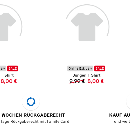
usiv
SALE
Online Exklusiv
SALE
T-Shirt
Jungen T-Shirt
8,00 €
9,99 €
8,00 €
Vorheriger Preis:
Neuer Preis:
Vorheriger Preis:
Neuer Preis:
 WOCHEN RÜCKGABERECHT
KAUF A
 Tage Rückgaberecht mit Family Card
und wei