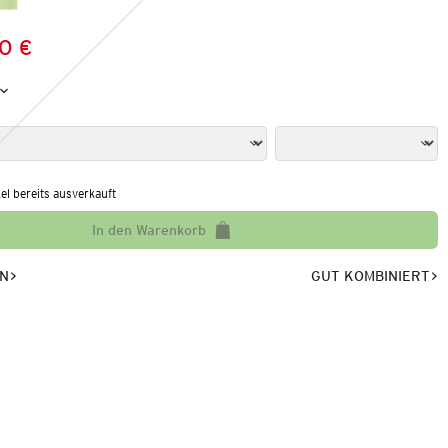
0 €
Preis:
:
kel bereits ausverkauft
In den Warenkorb
EN
GUT KOMBINIERT