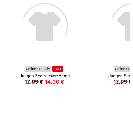
Online Exklusiv
SALE
Online Exkl
Jungen Seersucker-Hemd
Jungen See
17,99 €
14,00 €
17,99 €
Vorheriger Preis:
Neuer Preis: