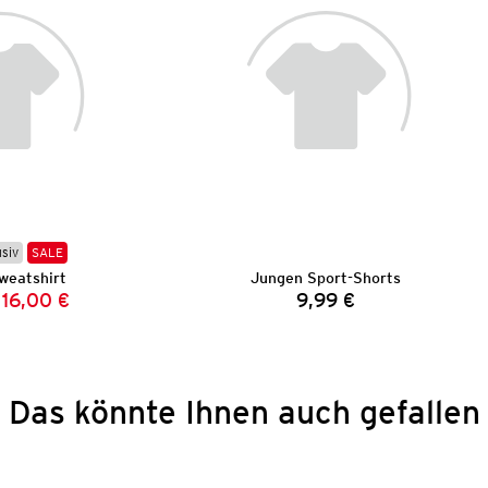
usiv
SALE
weatshirt
Jungen Sport-Shorts
16,00 €
9,99 €
Vorheriger Preis:
Neuer Preis:
Preis:
Das könnte Ihnen auch gefallen