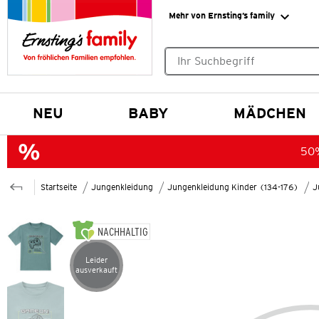
Mehr von Ernsting’s family
Keine Suchvorschläge gefund
NEU
BABY
MÄDCHEN
50%
Startseite
Jungenkleidung
Jungenkleidung Kinder (134-176)
J
NACHHALTIG
Leider
Artikel leider ausverkauft
ausverkauft