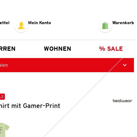
ettel
Mein Konto
Warenkorb
RREN
WOHNEN
% SALE
alen
LE
hirt mit Gamer-Print