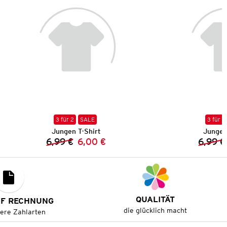
3 für 2
SALE
3 für 2
Jungen T-Shirt
Jungen
6,99 €
6,00 €
6,99 €
Vorheriger Preis:
Neuer Preis:
QUALITÄT
UF RECHNUNG
die glücklich macht
tere Zahlarten