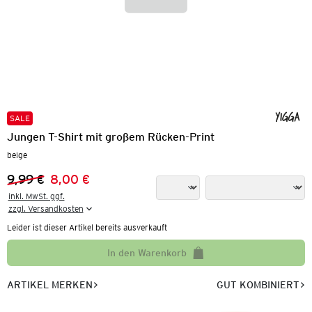
SALE
Jungen T-Shirt mit großem Rücken-Print
beige
9,99 €
8,00 €
Vorheriger Preis:
Neuer Preis:
inkl. MwSt. ggf.

zzgl. Versandkosten
Leider ist dieser Artikel bereits ausverkauft
In den Warenkorb
ARTIKEL MERKEN
GUT KOMBINIERT