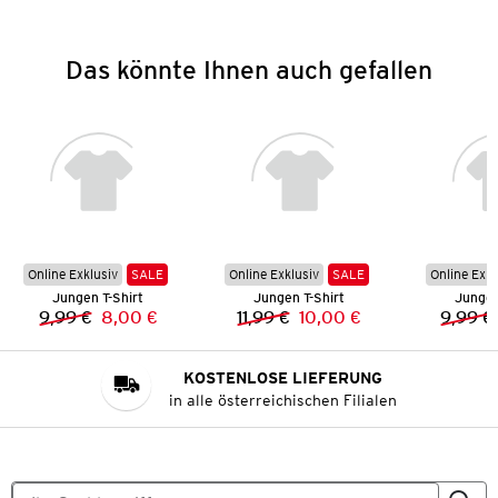
Das könnte Ihnen auch gefallen
Online Exklusiv
SALE
Online Exklusiv
SALE
Online Exkl
Jungen T-Shirt
Jungen T-Shirt
Jungen
9,99 €
8,00 €
11,99 €
10,00 €
9,99 €
Vorheriger Preis:
Neuer Preis:
Vorheriger Preis:
Neuer Preis:
KOSTENLOSE LIEFERUNG
in alle österreichischen Filialen