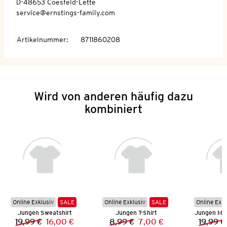
D-48653 Coesfeld-Lette
service@ernstings-family.com
Artikelnummer
:
8711860208
Wird von anderen häufig dazu
kombiniert
Online Exklusiv
SALE
Online Exklusiv
SALE
Online Exkl
Jungen Sweatshirt
Jungen T-Shirt
Jungen Mu
19,99 €
16,00 €
8,99 €
7,00 €
19,99 €
Vorheriger Preis:
Neuer Preis:
Vorheriger Preis:
Neuer Preis: