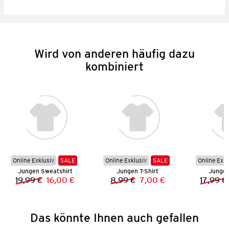
Wird von anderen häufig dazu
kombiniert
Online Exklusiv
SALE
Online Exklusiv
SALE
Online Exkl
Jungen Sweatshirt
Jungen T-Shirt
Jungen
19,99 €
16,00 €
8,99 €
7,00 €
17,99 €
Vorheriger Preis:
Neuer Preis:
Vorheriger Preis:
Neuer Preis:
Das könnte Ihnen auch gefallen