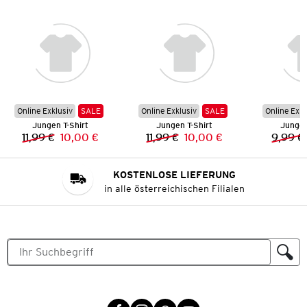
Online Exklusiv
SALE
Online Exklusiv
SALE
Online Exkl
Jungen T-Shirt
Jungen T-Shirt
Jungen
11,99 €
10,00 €
11,99 €
10,00 €
9,99 €
Vorheriger Preis:
Neuer Preis:
Vorheriger Preis:
Neuer Preis:
KOSTENLOSE LIEFERUNG
in alle österreichischen Filialen