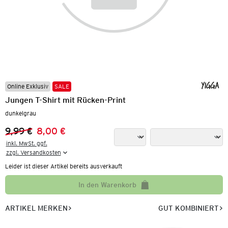
Online Exklusiv
SALE
Jungen T-Shirt mit Rücken-Print
dunkelgrau
9,99 €
8,00 €
Vorheriger Preis:
Neuer Preis:
inkl. MwSt. ggf.

zzgl. Versandkosten
Leider ist dieser Artikel bereits ausverkauft
In den Warenkorb
ARTIKEL MERKEN
GUT KOMBINIERT