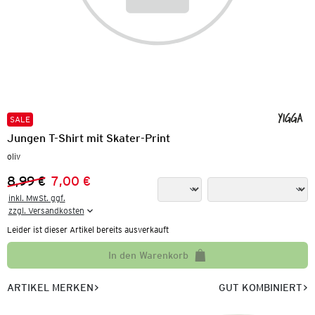
SALE
Jungen T-Shirt mit Skater-Print
oliv
8,99 €
7,00 €
Vorheriger Preis:
Neuer Preis:
inkl. MwSt. ggf.

zzgl. Versandkosten
Leider ist dieser Artikel bereits ausverkauft
In den Warenkorb
ARTIKEL MERKEN
GUT KOMBINIERT