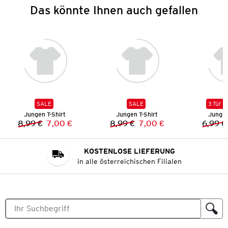
Das könnte Ihnen auch gefallen
SALE
SALE
3 für 2
Jungen T-Shirt
Jungen T-Shirt
Jungen
8,99 €
7,00 €
8,99 €
7,00 €
6,99 €
Vorheriger Preis:
Neuer Preis:
Vorheriger Preis:
Neuer Preis:
KOSTENLOSE LIEFERUNG
in alle österreichischen Filialen