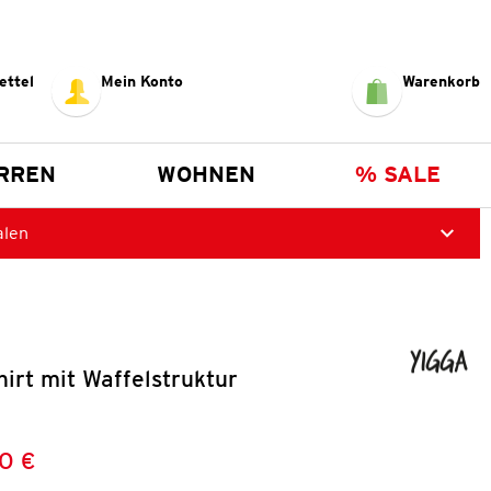
ettel
Mein Konto
Warenkorb
RREN
WOHNEN
% SALE
alen
irt mit Waffelstruktur
0 €
Preis:
: