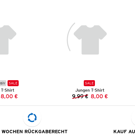
usiv
SALE
SALE
T-Shirt
Jungen T-Shirt
8,00 €
9,99 €
8,00 €
Vorheriger Preis:
Neuer Preis:
Vorheriger Preis:
Neuer Preis:
 WOCHEN RÜCKGABERECHT
KAUF A