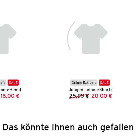
usiv
SALE
Online Exklusiv
SALE
inen-Hemd
Jungen Leinen-Shorts
16,00 €
25,99 €
20,00 €
Vorheriger Preis:
Neuer Preis:
Vorheriger Preis:
Neuer Preis:
Das könnte Ihnen auch gefallen