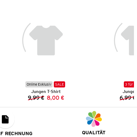
Online Exklusiv
SALE
3 für 2
Jungen T-Shirt
Jungen
9,99 €
8,00 €
6,99 €
Vorheriger Preis:
Neuer Preis:
QUALITÄT
UF RECHNUNG