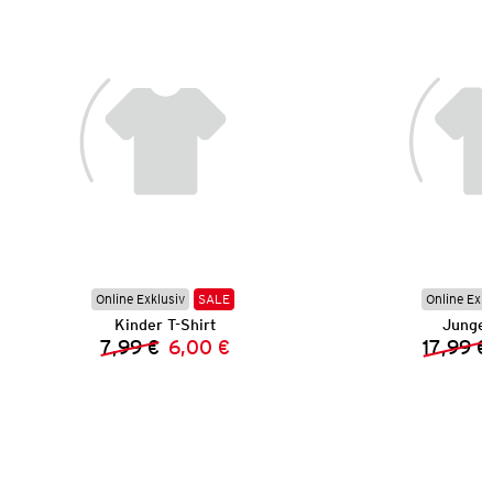
Online Exklusiv
SALE
Online Exkl
Kinder T-Shirt
Jungen
7,99 €
6,00 €
17,99 €
Vorheriger Preis:
Neuer Preis: