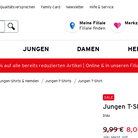
Qualitätsversprechen
Family Card
Newsletter
Hilfe & Service
Meine Filiale
Merkz
Filiale finden
en
JUNGEN
DAMEN
HE
 auf alle bereits reduzierten Artikel | Online & in unseren Fili
ungen-Shirts & Hemden
Jungen-T-Shirts
Jungen T-Shirt
SALE
Jungen T-Sh
blau
9,99 €
8,0
Vorheriger 
Neuer Preis
inkl. MwSt. ggf.
