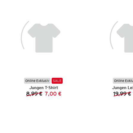
Online Exklusiv
SALE
Online Exkl
Jungen T-Shirt
Jungen Le
8,99 €
7,00 €
19,99 €
Vorheriger Preis:
Neuer Preis: