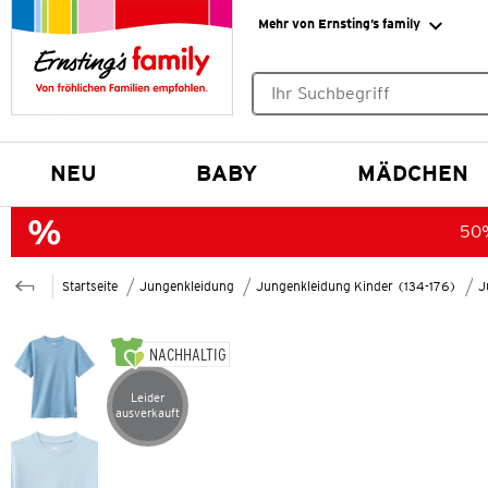
Mehr von Ernsting’s family
Keine Suchvorschläge gefund
NEU
BABY
MÄDCHEN
50%
Startseite
Jungenkleidung
Jungenkleidung Kinder (134-176)
J
NACHHALTIG
Leider
Artikel leider ausverkauft
ausverkauft