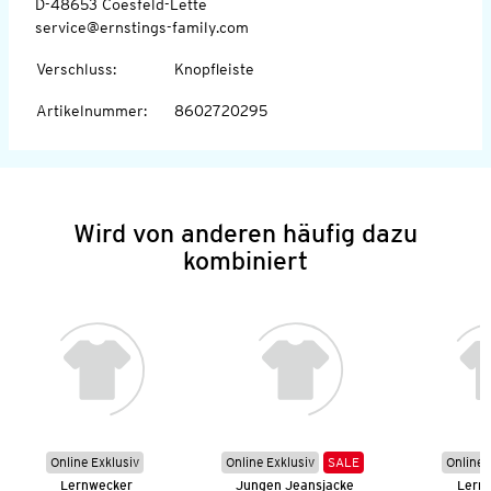
D-48653 Coesfeld-Lette
service@ernstings-family.com
Verschluss
:
Knopfleiste
Artikelnummer
:
8602720295
Wird von anderen häufig dazu
kombiniert
Online Exklusiv
Online Exklusiv
SALE
Online 
Lernwecker
Jungen Jeansjacke
Lern