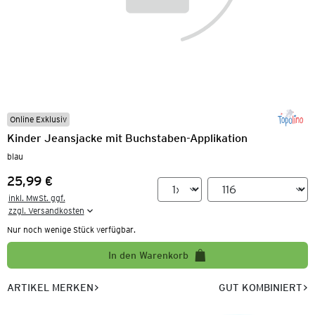
Online Exklusiv
Kinder Jeansjacke mit Buchstaben-Applikation
blau
25,99 €
Preis:
inkl. MwSt. ggf.

zzgl. Versandkosten
Nur noch wenige Stück verfügbar.
In den Warenkorb
ARTIKEL MERKEN
GUT KOMBINIERT