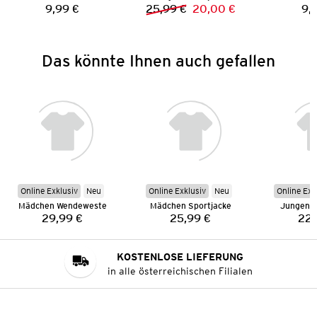
9,99 €
25,99 €
20,00 €
9,
Preis:
Vorheriger Preis:
Neuer Preis:
Das könnte Ihnen auch gefallen
Online Exklusiv
Neu
Online Exklusiv
Neu
Online Exk
Mädchen Wendeweste
Mädchen Sportjacke
Jungen S
29,99 €
25,99 €
22,
Preis:
Preis:
KOSTENLOSE LIEFERUNG
in alle österreichischen Filialen