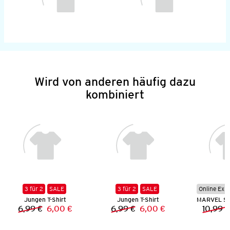
Wird von anderen häufig dazu
kombiniert
3 für 2
SALE
3 für 2
SALE
Online Exkl
Jungen T-Shirt
Jungen T-Shirt
6,99 €
6,00 €
6,99 €
6,00 €
10,99 €
Vorheriger Preis:
Neuer Preis:
Vorheriger Preis:
Neuer Preis: