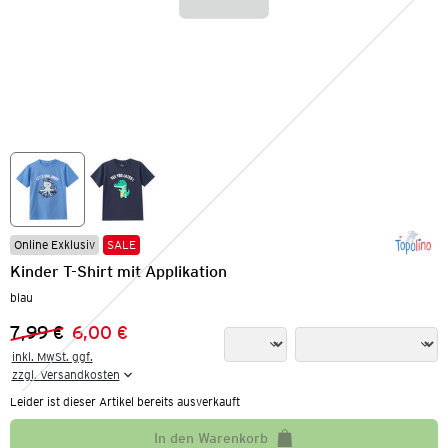
Online Exklusiv
SALE
Kinder T-Shirt mit Applikation
blau
7,99 €
6,00 €
Vorheriger Preis:
Neuer Preis:
inkl. MwSt. ggf.

zzgl. Versandkosten
Leider ist dieser Artikel bereits ausverkauft
In den Warenkorb