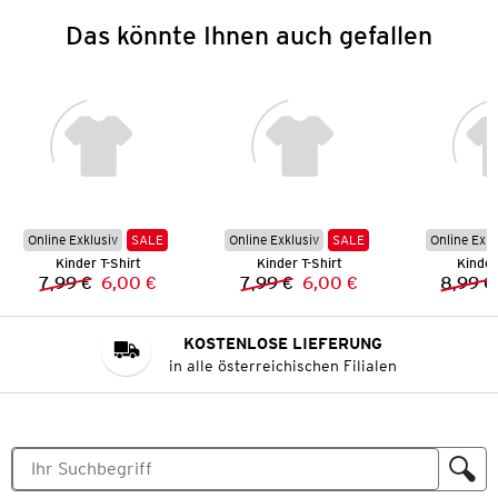
Das könnte Ihnen auch gefallen
Online Exklusiv
SALE
Online Exklusiv
SALE
Online Exkl
Kinder T-Shirt
Kinder T-Shirt
Kinder
7,99 €
6,00 €
7,99 €
6,00 €
8,99 €
Vorheriger Preis:
Neuer Preis:
Vorheriger Preis:
Neuer Preis:
KOSTENLOSE LIEFERUNG
in alle österreichischen Filialen