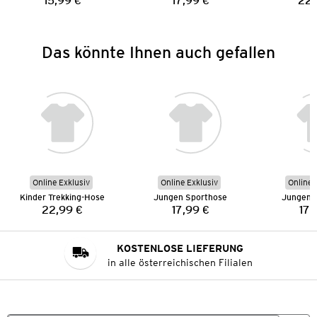
15,99 €
17,99 €
22,
Preis:
Preis:
Das könnte Ihnen auch gefallen
Online Exklusiv
Online Exklusiv
Online 
Kinder Trekking-Hose
Jungen Sporthose
Jungen 
22,99 €
17,99 €
17,
Preis:
Preis:
KOSTENLOSE LIEFERUNG
in alle österreichischen Filialen