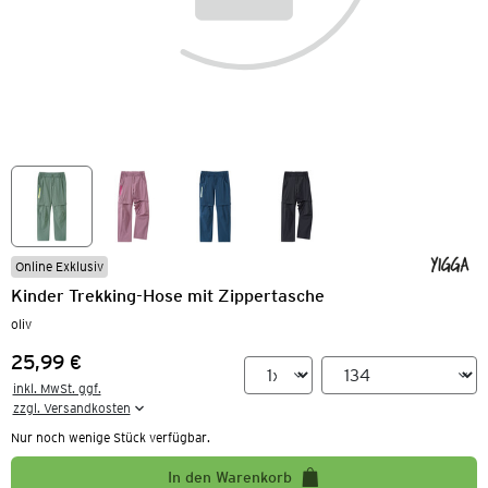
Online Exklusiv
Kinder Trekking-Hose mit Zippertasche
oliv
25,99 €
Preis:
inkl. MwSt. ggf.

zzgl. Versandkosten
Nur noch wenige Stück verfügbar.
In den Warenkorb