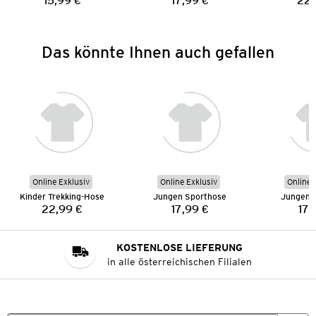
15,99 €
17,99 €
22,
Preis:
Preis:
Das könnte Ihnen auch gefallen
Online Exklusiv
Online Exklusiv
Online 
Kinder Trekking-Hose
Jungen Sporthose
Jungen 
22,99 €
17,99 €
17,
Preis:
Preis:
KOSTENLOSE LIEFERUNG
in alle österreichischen Filialen