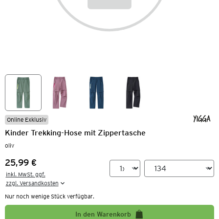
Online Exklusiv
Kinder Trekking-Hose mit Zippertasche
oliv
25,99 €
Preis:
inkl. MwSt. ggf.

zzgl. Versandkosten
Nur noch wenige Stück verfügbar.
In den Warenkorb