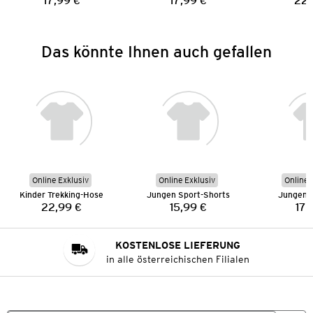
17,99 €
17,99 €
22,
Preis:
Preis:
Das könnte Ihnen auch gefallen
Online Exklusiv
Online Exklusiv
Online 
Kinder Trekking-Hose
Jungen Sport-Shorts
Jungen 
22,99 €
15,99 €
17,
Preis:
Preis:
KOSTENLOSE LIEFERUNG
in alle österreichischen Filialen