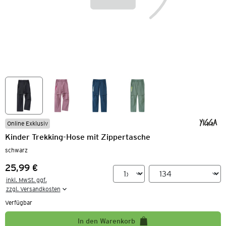
Online Exklusiv
Kinder Trekking-Hose mit Zippertasche
schwarz
25,99 €
Preis:
inkl. MwSt. ggf.

zzgl. Versandkosten
Verfügbar
In den Warenkorb