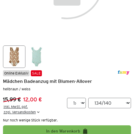
Online Exklusiv
SALE
Mädchen Badeanzug mit Blumen-Allover
hellbraun / weiss
15,99 €
12,00 €
Vorheriger Preis:
Neuer Preis:
inkl. MwSt. ggf.

zzgl. Versandkosten
Nur noch wenige Stück verfügbar.
In den Warenkorb