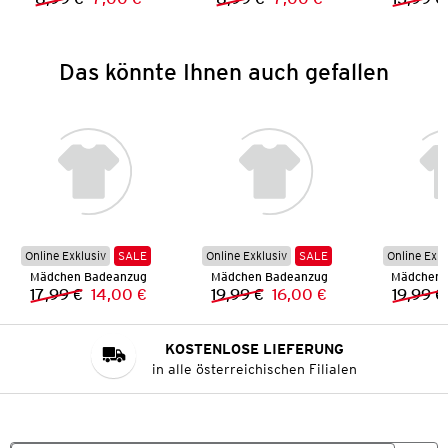
Vorheriger Preis:
Neuer Preis:
Vorheriger Preis:
Neuer Preis:
Das könnte Ihnen auch gefallen
Online Exklusiv
SALE
Online Exklusiv
SALE
Online Exkl
Mädchen Badeanzug
Mädchen Badeanzug
Mädchen 
17,99 €
14,00 €
19,99 €
16,00 €
19,99 €
Vorheriger Preis:
Neuer Preis:
Vorheriger Preis:
Neuer Preis:
KOSTENLOSE LIEFERUNG
in alle österreichischen Filialen