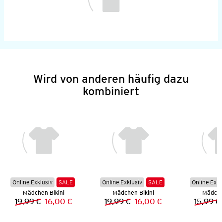
Wird von anderen häufig dazu
kombiniert
Online Exklusiv
SALE
Online Exklusiv
SALE
Online Exkl
Mädchen Bikini
Mädchen Bikini
Mädche
19,99 €
16,00 €
19,99 €
16,00 €
15,99 €
Vorheriger Preis:
Neuer Preis:
Vorheriger Preis:
Neuer Preis: