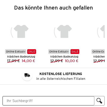
Das könnte Ihnen auch gefallen
Online Exklusiv
SALE
Online Exklusiv
SALE
Online Exkl
Mädchen Badeanzug
Mädchen Badeanzug
Mädchen 
17,99 €
14,00 €
12,99 €
10,00 €
12,99 €
Vorheriger Preis:
Neuer Preis:
Vorheriger Preis:
Neuer Preis:
KOSTENLOSE LIEFERUNG
in alle österreichischen Filialen