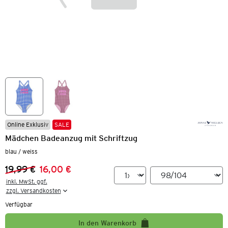
Online Exklusiv
SALE
Mädchen Badeanzug mit Schriftzug
blau / weiss
19,99 €
16,00 €
Vorheriger Preis:
Neuer Preis:
inkl. MwSt. ggf.

zzgl. Versandkosten
Verfügbar
In den Warenkorb