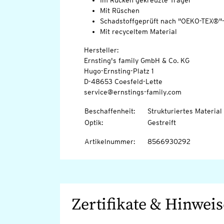
Im Rücken gekreuzte Träger
Mit Rüschen
Schadstoffgeprüft nach "OEKO-TEX®"
Mit recyceltem Material
Hersteller:
Ernsting's family GmbH & Co. KG
Hugo-Ernsting-Platz 1
D-48653 Coesfeld-Lette
service@ernstings-family.com
Beschaffenheit
:
Strukturiertes Material
Optik
:
Gestreift
Artikelnummer
:
8566930292
Zertifikate & Hinweis