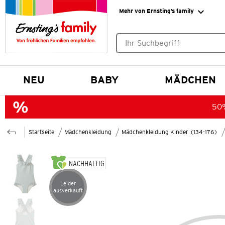
Mehr von Ernsting’s family
Keine Suchvorschläge gefund
NEU
BABY
MÄDCHEN
50%
Startseite
Mädchenkleidung
Mädchenkleidung Kinder (134-176)
NACHHALTIG
Leider
Artikel leider ausverkauft
ausverkauft