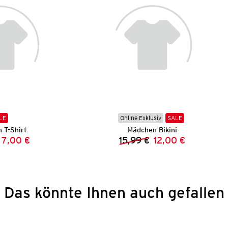
LE
Online Exklusiv
SALE
 T-Shirt
Mädchen Bikini
7,00 €
15,99 €
12,00 €
Vorheriger Preis:
Neuer Preis:
Vorheriger Preis:
Neuer Preis:
Das könnte Ihnen auch gefallen