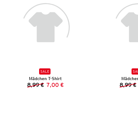
SALE
SA
Mädchen T-Shirt
Mädchen
8,99 €
7,00 €
8,99 €
Vorheriger Preis:
Neuer Preis: