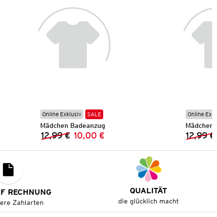
Online Exklusiv
SALE
Online Exkl
Mädchen Badeanzug
Mädchen 
12,99 €
10,00 €
12,99 €
Vorheriger Preis:
Neuer Preis:
QUALITÄT
UF RECHNUNG
die glücklich macht
tere Zahlarten