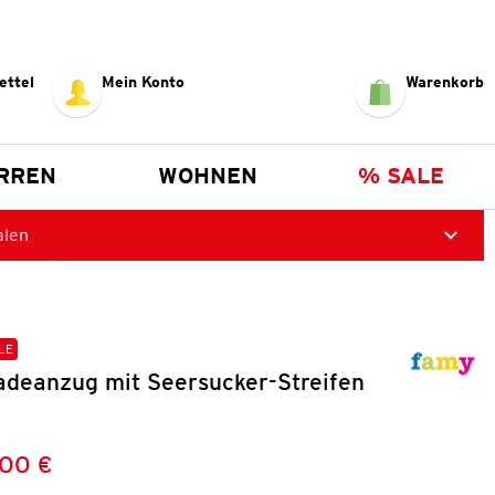
ettel
Mein Konto
Warenkorb
RREN
WOHNEN
% SALE
alen
LE
deanzug mit Seersucker-Streifen
,00 €
Preis:
: