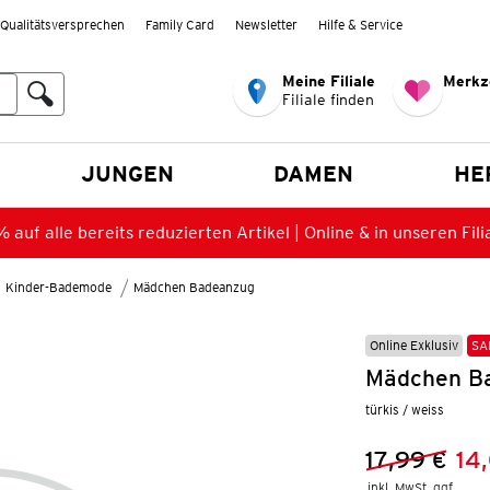
Qualitätsversprechen
Family Card
Newsletter
Hilfe & Service
Meine Filiale
Merkz
Filiale finden
en
JUNGEN
DAMEN
HE
 auf alle bereits reduzierten Artikel | Online & in unseren Fili
Kinder-Bademode
Mädchen Badeanzug
Online Exklusiv
SA
Mädchen Ba
türkis / weiss
17,99 €
14
Vorheriger 
Neuer Preis
inkl. MwSt. ggf.
