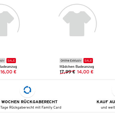
usiv
SALE
Online Exklusiv
SALE
Badeanzug
Mädchen Badeanzug
16,00 €
17,99 €
14,00 €
Vorheriger Preis:
Neuer Preis:
Vorheriger Preis:
Neuer Preis:
 WOCHEN RÜCKGABERECHT
KAUF A
 Tage Rückgaberecht mit Family Card
und wei