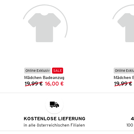
Online Exklusiv
SALE
Online Exkl
Mädchen Badeanzug
Mädchen 
19,99 €
16,00 €
19,99 €
Vorheriger Preis:
Neuer Preis:
KOSTENLOSE LIEFERUNG
4
in alle österreichischen Filialen
100