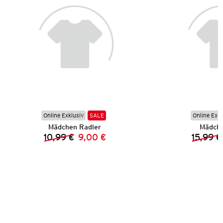
Online Exklusiv
SALE
Online Exkl
Mädchen Radler
Mädche
10,99 €
9,00 €
15,99 €
Vorheriger Preis:
Neuer Preis: