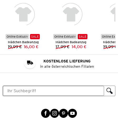
Online Exklusiv
SALE
Online Exklusiv
SALE
Online Exkl
Mädchen Badeanzug
Mädchen Badeanzug
Mädchen 
19,99 €
16,00 €
17,99 €
14,00 €
19,99 €
Vorheriger Preis:
Neuer Preis:
Vorheriger Preis:
Neuer Preis:
KOSTENLOSE LIEFERUNG
in alle österreichischen Filialen