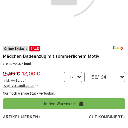
Online Exklusiv
SALE
Mädchen Badeanzug mit sommerlichem Motiv
cremeweiss / bunt
15,99 €
12,00 €
Vorheriger Preis:
Neuer Preis:
inkl. MwSt. ggf.

zzgl. Versandkosten
Nur noch wenige Stück verfügbar.
In den Warenkorb
ARTIKEL MERKEN
GUT KOMBINIERT