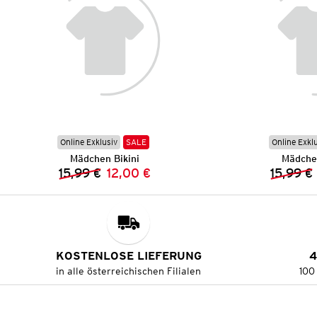
Online Exklusiv
SALE
Online Exkl
Mädchen Bikini
Mädchen
15,99 €
12,00 €
15,99 €
Vorheriger Preis:
Neuer Preis:
KOSTENLOSE LIEFERUNG
4
in alle österreichischen Filialen
100