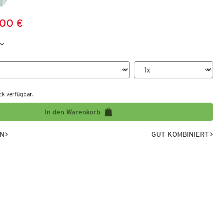
,00 €
Preis:
:
ck verfügbar.
In den Warenkorb
EN
GUT KOMBINIERT