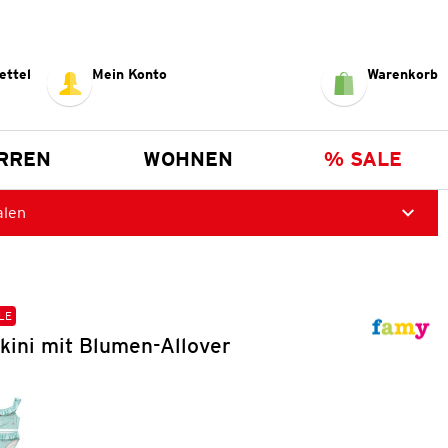
ettel
Mein Konto
Warenkorb
RREN
WOHNEN
% SALE
alen
LE
kini mit Blumen-Allover