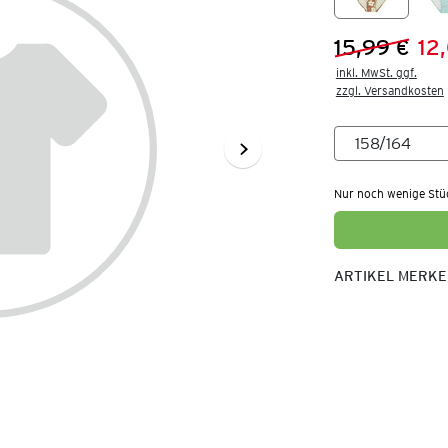
15,99 €
12
Vorheriger 
Neuer Preis
inkl. MwSt. ggf.

zzgl. Versandkosten
Nur noch wenige Stü
ARTIKEL MERK