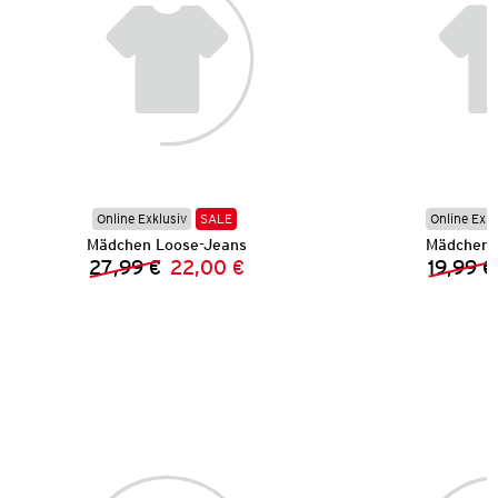
Online Exklusiv
SALE
Online Exkl
Mädchen Loose-Jeans
Mädchen 
27,99 €
22,00 €
19,99 €
Vorheriger Preis:
Neuer Preis: