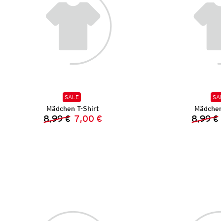
SALE
SA
Mädchen T-Shirt
Mädchen
8,99 €
7,00 €
8,99 €
Vorheriger Preis:
Neuer Preis: