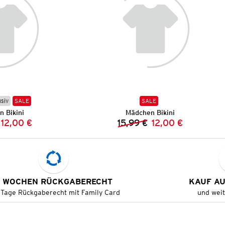
usiv
SALE
SALE
 Bikini
Mädchen Bikini
12,00 €
15,99 €
12,00 €
Vorheriger Preis:
Neuer Preis:
Vorheriger Preis:
Neuer Preis:
 WOCHEN RÜCKGABERECHT
KAUF A
 Tage Rückgaberecht mit Family Card
und wei