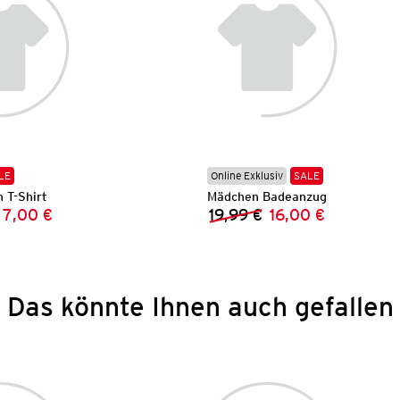
LE
Online Exklusiv
SALE
 T-Shirt
Mädchen Badeanzug
7,00 €
19,99 €
16,00 €
Vorheriger Preis:
Neuer Preis:
Vorheriger Preis:
Neuer Preis:
Das könnte Ihnen auch gefallen