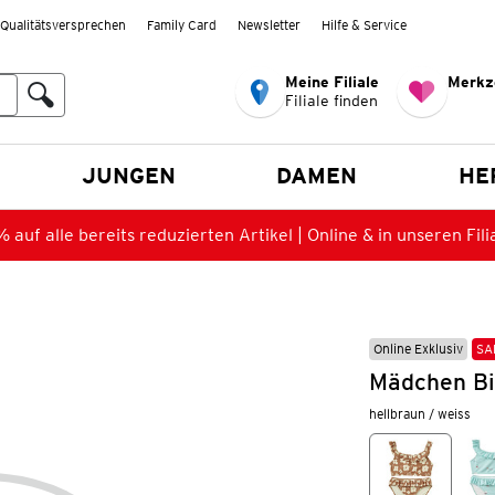
Qualitätsversprechen
Family Card
Newsletter
Hilfe & Service
Meine Filiale
Merkz
Filiale finden
en
JUNGEN
DAMEN
HE
 auf alle bereits reduzierten Artikel | Online & in unseren Fili
Online Exklusiv
SA
Mädchen Bi
hellbraun / weiss