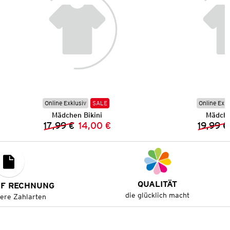
Online Exklusiv
SALE
Online Exkl
Mädchen Bikini
Mädche
17,99 €
14,00 €
19,99 €
Vorheriger Preis:
Neuer Preis:
QUALITÄT
UF RECHNUNG
die glücklich macht
tere Zahlarten