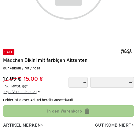
SALE
Mädchen Bikini mit farbigen Akzenten
dunkelblau / rot / rosa
17,99 €
15,00 €
Vorheriger Preis:
Neuer Preis:
inkl. MwSt. ggf.

zzgl. Versandkosten
Leider ist dieser Artikel bereits ausverkauft
In den Warenkorb
ARTIKEL MERKEN
GUT KOMBINIERT