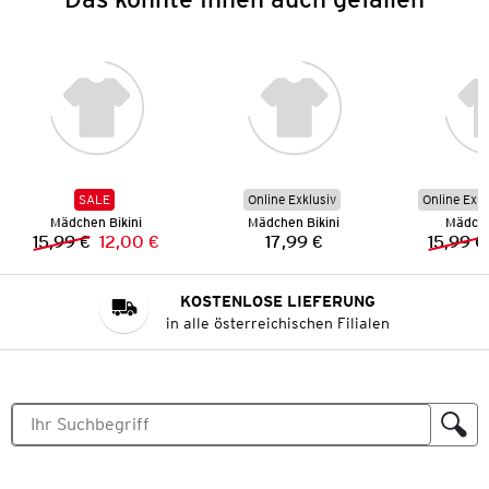
SALE
Online Exklusiv
Online Exkl
Mädchen Bikini
Mädchen Bikini
Mädche
15,99 €
12,00 €
17,99 €
15,99 €
Vorheriger Preis:
Neuer Preis:
Preis:
KOSTENLOSE LIEFERUNG
in alle österreichischen Filialen