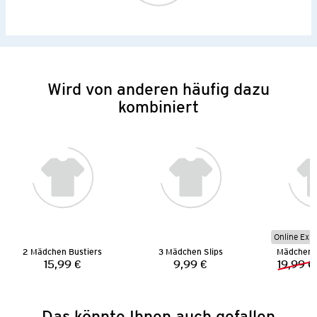
Wird von anderen häufig dazu
kombiniert
Online Exkl
2 Mädchen Bustiers
3 Mädchen Slips
Mädchen 
15,99 €
9,99 €
19,99 €
Preis:
Preis:
Das könnte Ihnen auch gefallen