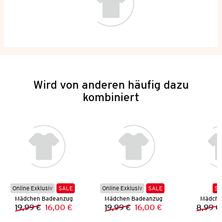
Wird von anderen häufig dazu
kombiniert
Online Exklusiv
SALE
Online Exklusiv
SALE
SA
Mädchen Badeanzug
Mädchen Badeanzug
Mädchen
19,99 €
16,00 €
19,99 €
16,00 €
8,99 €
Vorheriger Preis:
Neuer Preis:
Vorheriger Preis:
Neuer Preis: