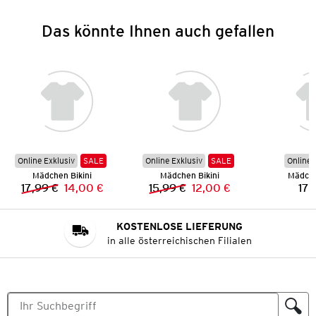
Das könnte Ihnen auch gefallen
Online Exklusiv
SALE
Online Exklusiv
SALE
Online 
Mädchen Bikini
Mädchen Bikini
Mädche
17,99 €
14,00 €
15,99 €
12,00 €
17,
Vorheriger Preis:
Neuer Preis:
Vorheriger Preis:
Neuer Preis:
KOSTENLOSE LIEFERUNG
in alle österreichischen Filialen