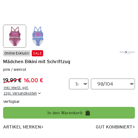
Online Exklusiv
SALE
Mädchen Bikini mit Schriftzug
pink / weinrot
19,99 €
16,00 €
Vorheriger Preis:
Neuer Preis:
inkl. MwSt. ggf.

zzgl. Versandkosten
Verfügbar
In den Warenkorb
ARTIKEL MERKEN
GUT KOMBINIERT