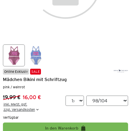
Online Exklusiv
SALE
Mädchen Bikini mit Schriftzug
pink / weinrot
19,99 €
16,00 €
Vorheriger Preis:
Neuer Preis:
inkl. MwSt. ggf.

zzgl. Versandkosten
Verfügbar
In den Warenkorb