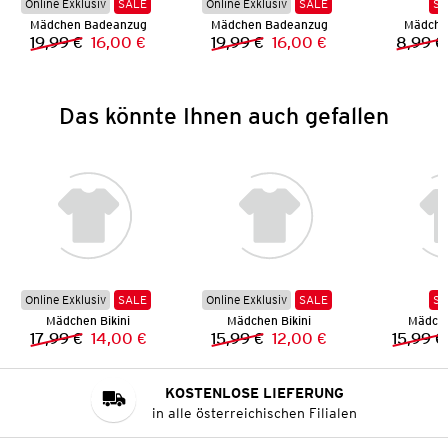
Online Exklusiv
SALE
Online Exklusiv
SALE
SA
Mädchen Badeanzug
Mädchen Badeanzug
Mädchen
19,99 €
16,00 €
19,99 €
16,00 €
8,99 €
Vorheriger Preis:
Neuer Preis:
Vorheriger Preis:
Neuer Preis:
Das könnte Ihnen auch gefallen
Online Exklusiv
SALE
Online Exklusiv
SALE
SA
Mädchen Bikini
Mädchen Bikini
Mädche
17,99 €
14,00 €
15,99 €
12,00 €
15,99 €
Vorheriger Preis:
Neuer Preis:
Vorheriger Preis:
Neuer Preis:
KOSTENLOSE LIEFERUNG
in alle österreichischen Filialen