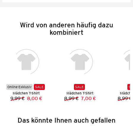
Wird von anderen häufig dazu
kombiniert
Online Exklusiv
SALE
SALE
SA
Mädchen T-Shirt
Mädchen T-Shirt
Mädchen
9,99 €
8,00 €
8,99 €
7,00 €
8,99 €
Vorheriger Preis:
Neuer Preis:
Vorheriger Preis:
Neuer Preis:
Das könnte Ihnen auch gefallen