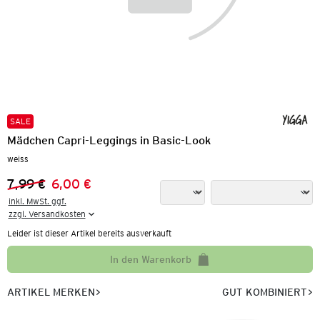
SALE
Mädchen Capri-Leggings in Basic-Look
weiss
7,99 €
6,00 €
Vorheriger Preis:
Neuer Preis:
inkl. MwSt. ggf.

zzgl. Versandkosten
Leider ist dieser Artikel bereits ausverkauft
In den Warenkorb
ARTIKEL MERKEN
GUT KOMBINIERT