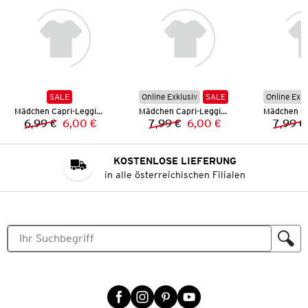
SALE
Online Exklusiv
SALE
Online Exkl
Mädchen Capri-Leggings
Mädchen Capri-Leggings
6,99 €
6,00 €
7,99 €
6,00 €
7,99 €
Vorheriger Preis:
Neuer Preis:
Vorheriger Preis:
Neuer Preis:
KOSTENLOSE LIEFERUNG
in alle österreichischen Filialen