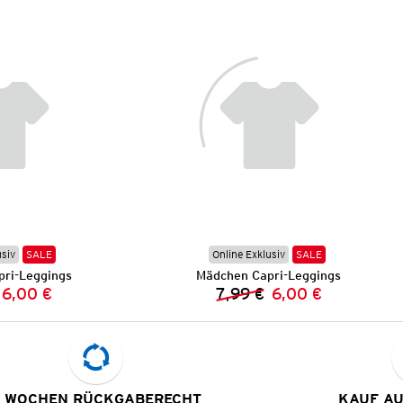
usiv
SALE
Online Exklusiv
SALE
ri-Leggings
Mädchen Capri-Leggings
6,00 €
7,99 €
6,00 €
Vorheriger Preis:
Neuer Preis:
Vorheriger Preis:
Neuer Preis:
 WOCHEN RÜCKGABERECHT
KAUF A