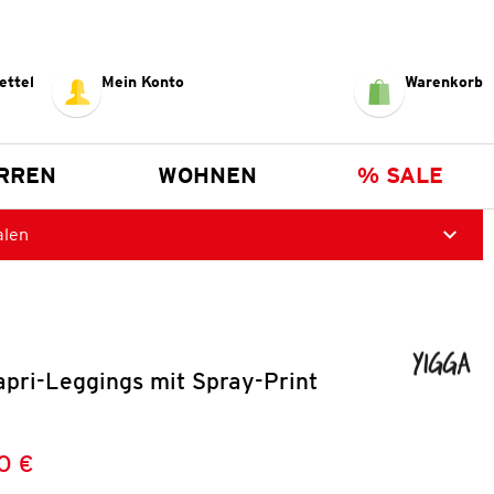
ettel
Mein Konto
Warenkorb
RREN
WOHNEN
% SALE
alen
pri-Leggings mit Spray-Print
0 €
Preis:
: