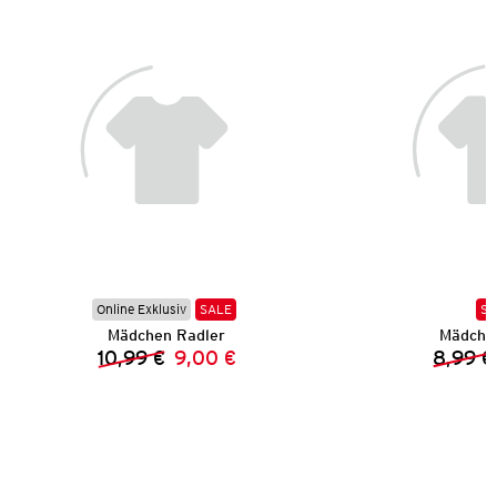
Online Exklusiv
SALE
SA
Mädchen Radler
Mädchen
10,99 €
9,00 €
8,99 €
Vorheriger Preis:
Neuer Preis: