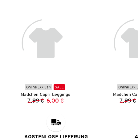
Online Exklusiv
SALE
Online Exkl
Mädchen Capri-Leggings
Mädchen Cap
7,99 €
6,00 €
7,99 €
Vorheriger Preis:
Neuer Preis:
KOSTENLOSE LIEFERUNG
4