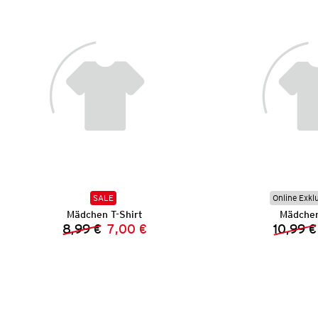
SALE
Online Exkl
Mädchen T-Shirt
Mädchen
8,99 €
7,00 €
10,99 €
Vorheriger Preis:
Neuer Preis: