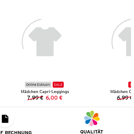
Online Exklusiv
SALE
SA
Mädchen Capri-Leggings
Mädchen Ca
7,99 €
6,00 €
6,99 €
Vorheriger Preis:
Neuer Preis:
QUALITÄT
UF RECHNUNG