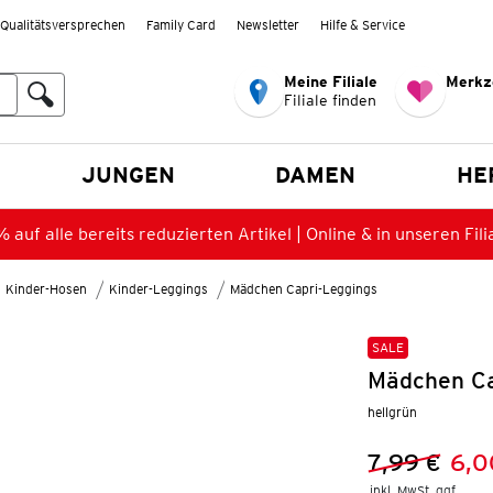
Qualitätsversprechen
Family Card
Newsletter
Hilfe & Service
Meine Filiale
Merkz
Filiale finden
en
JUNGEN
DAMEN
HE
 auf alle bereits reduzierten Artikel | Online & in unseren Fili
Kinder-Hosen
Kinder-Leggings
Mädchen Capri-Leggings
SALE
Mädchen Ca
hellgrün
7,99 €
6,0
Vorheriger 
Neuer Preis
inkl. MwSt. ggf.
