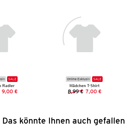
usiv
SALE
Online Exklusiv
SALE
 Radler
Mädchen T-Shirt
9,00 €
8,99 €
7,00 €
Vorheriger Preis:
Neuer Preis:
Vorheriger Preis:
Neuer Preis:
Das könnte Ihnen auch gefallen