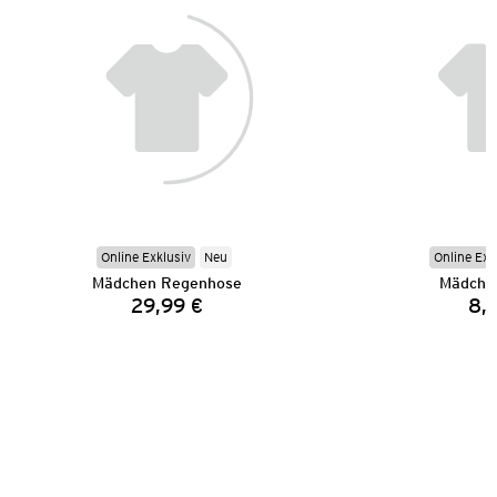
Online Exklusiv
Neu
Online Exk
Mädchen Regenhose
Mädche
29,99 €
8,
Preis: