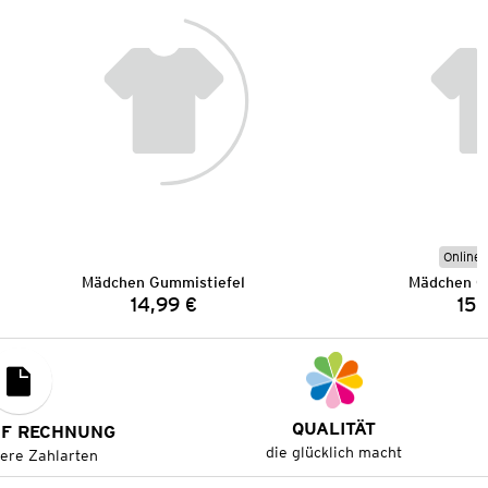
Online 
Mädchen Gummistiefel
Mädchen G
14,99 €
15,
Preis:
QUALITÄT
UF RECHNUNG
die glücklich macht
tere Zahlarten