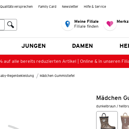
Qualitätsversprechen
Family Card
Newsletter
Hilfe & Service
Meine Filiale
Merkz
Filiale finden
en
JUNGEN
DAMEN
HE
 auf alle bereits reduzierten Artikel | Online & in unseren Fili
Baby-Regenbekleidung
Mädchen Gummistiefel
Mädchen Gu
dunkelbraun / hellbr