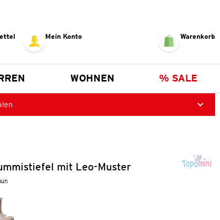
ettel
Mein Konto
Warenkorb
RREN
WOHNEN
% SALE
alen
mmistiefel mit Leo-Muster
aun