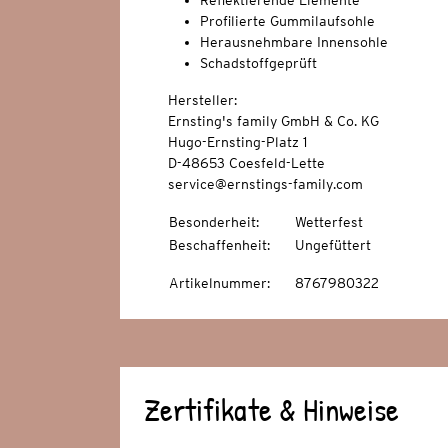
Reflektierende Elemente
Profilierte Gummilaufsohle
Herausnehmbare Innensohle
Schadstoffgeprüft
Hersteller:
Ernsting's family GmbH & Co. KG
Hugo-Ernsting-Platz 1
D-48653 Coesfeld-Lette
service@ernstings-family.com
Besonderheit
:
Wetterfest
Beschaffenheit
:
Ungefüttert
Artikelnummer
:
8767980322
Zertifikate & Hinweise