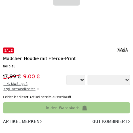
SALE
Mädchen Hoodie mit Pferde-Print
hellblau
17,99 €
9,00 €
Vorheriger Preis:
Neuer Preis:
inkl. MwSt. ggf.

zzgl. Versandkosten
Leider ist dieser Artikel bereits ausverkauft
In den Warenkorb
ARTIKEL MERKEN
GUT KOMBINIERT