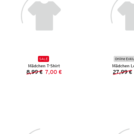
SALE
Online Exkl
Mädchen T-Shirt
Mädchen L
8,99 €
7,00 €
27,99 €
Vorheriger Preis:
Neuer Preis: