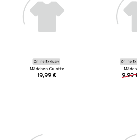
Online Exklusiv
Online Exkl
Mädchen Culotte
Mädchen
19,99 €
9,99 €
Preis: