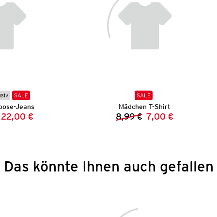
usiv
SALE
SALE
oose-Jeans
Mädchen T-Shirt
22,00 €
8,99 €
7,00 €
Vorheriger Preis:
Neuer Preis:
Vorheriger Preis:
Neuer Preis:
Das könnte Ihnen auch gefallen