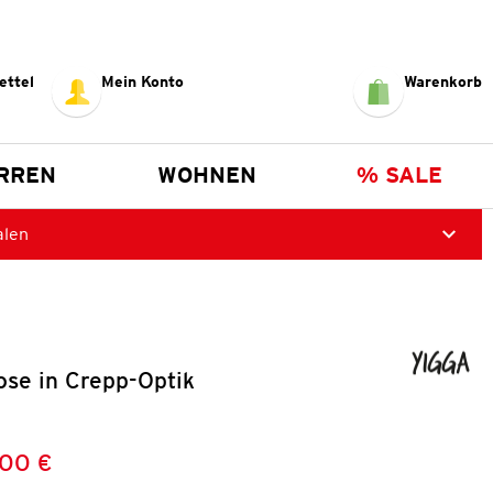
ettel
Mein Konto
Warenkorb
RREN
WOHNEN
% SALE
alen
se in Crepp-Optik
,00 €
Preis:
: