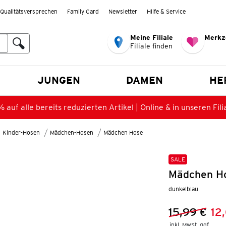
Qualitätsversprechen
Family Card
Newsletter
Hilfe & Service
Meine Filiale
Merkz
Filiale finden
en
JUNGEN
DAMEN
HE
 auf alle bereits reduzierten Artikel | Online & in unseren Fili
Kinder-Hosen
Mädchen-Hosen
Mädchen Hose
SALE
Mädchen Ho
dunkelblau
15,99 €
12
Vorheriger 
Neuer Preis
inkl. MwSt. ggf.
