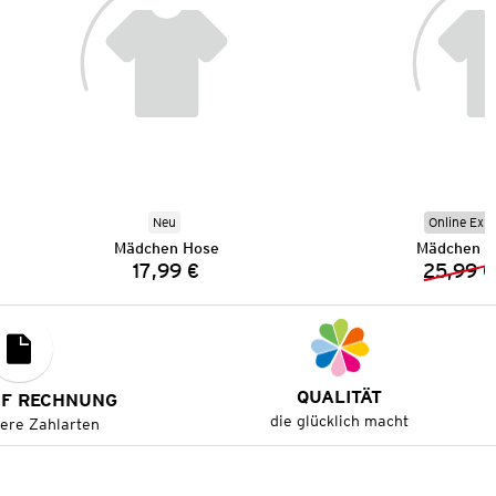
Neu
Online Exkl
Mädchen Hose
Mädchen L
17,99 €
25,99 €
Preis:
QUALITÄT
UF RECHNUNG
die glücklich macht
tere Zahlarten