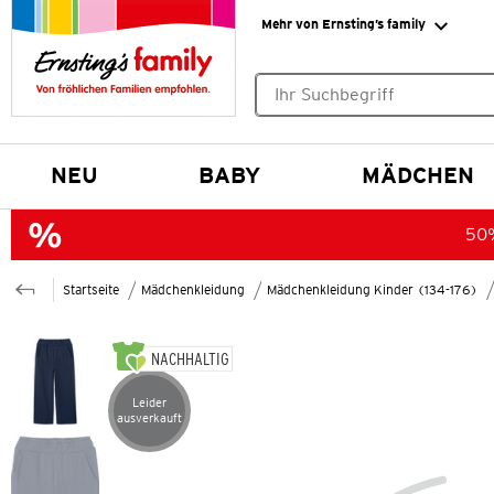
Mehr von Ernsting’s family
Keine Suchvorschläge gefund
NEU
BABY
MÄDCHEN
50%
Startseite
Mädchenkleidung
Mädchenkleidung Kinder (134-176)
NACHHALTIG
Leider
Artikel leider ausverkauft
ausverkauft