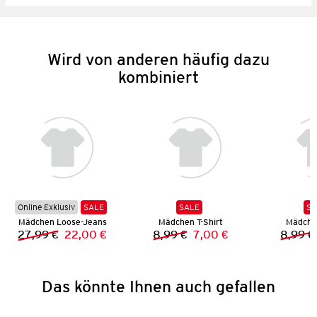
Wird von anderen häufig dazu
kombiniert
Online Exklusiv
SALE
SALE
SA
Mädchen Loose-Jeans
Mädchen T-Shirt
Mädchen
27,99 €
22,00 €
8,99 €
7,00 €
8,99 €
Vorheriger Preis:
Neuer Preis:
Vorheriger Preis:
Neuer Preis:
Das könnte Ihnen auch gefallen