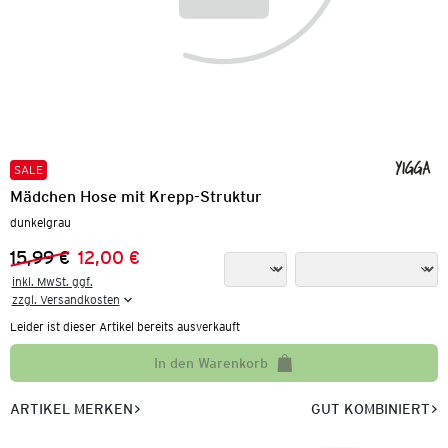
SALE
Mädchen Hose mit Krepp-Struktur
dunkelgrau
15,99 €
12,00 €
Vorheriger Preis:
Neuer Preis:
inkl. MwSt. ggf.

zzgl. Versandkosten
Leider ist dieser Artikel bereits ausverkauft
In den Warenkorb
ARTIKEL MERKEN
GUT KOMBINIERT