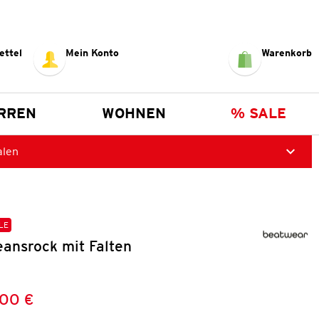
ettel
Mein Konto
Warenkorb
RREN
WOHNEN
% SALE
alen
LE
ansrock mit Falten
,00 €
Preis:
: