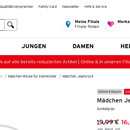
Qualitätsversprechen
Family Card
Newsletter
Hilfe & Service
Meine Filiale
Merkz
Filiale finden
en
JUNGEN
DAMEN
HE
 auf alle bereits reduzierten Artikel | Online & in unseren Fili
8)
Mädchen-Röcke für Kleinkinder
Mädchen Jeansrock
Online Exklusiv
SA
Mädchen Je
dunkelgrau
19,99 €
16
Vorheriger 
Neuer Preis
inkl. MwSt. ggf.
