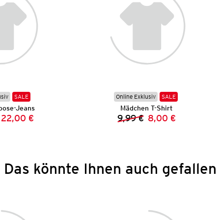
usiv
SALE
Online Exklusiv
SALE
oose-Jeans
Mädchen T-Shirt
22,00 €
9,99 €
8,00 €
Vorheriger Preis:
Neuer Preis:
Vorheriger Preis:
Neuer Preis:
Das könnte Ihnen auch gefallen