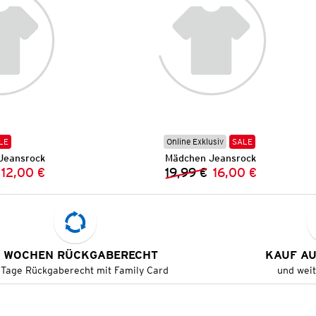
LE
Online Exklusiv
SALE
Jeansrock
Mädchen Jeansrock
12,00 €
19,99 €
16,00 €
Vorheriger Preis:
Neuer Preis:
Vorheriger Preis:
Neuer Preis:
 WOCHEN RÜCKGABERECHT
KAUF A
 Tage Rückgaberecht mit Family Card
und wei