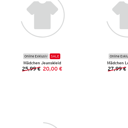
Online Exklusiv
SALE
Online Exkl
Mädchen Jeanskleid
Mädchen L
25,99 €
20,00 €
27,99 €
Vorheriger Preis:
Neuer Preis: