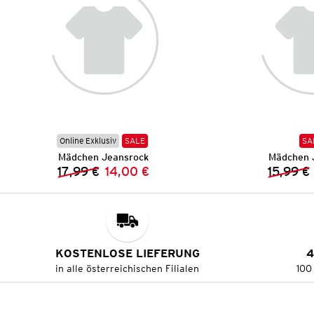
Online Exklusiv
SALE
SA
Mädchen Jeansrock
Mädchen 
17,99 €
14,00 €
15,99 €
Vorheriger Preis:
Neuer Preis:
KOSTENLOSE LIEFERUNG
4
in alle österreichischen Filialen
100