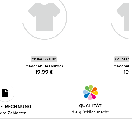
Online Exklusiv
Online Exk
Mädchen Jeansrock
Mädchen 
19,99 €
19,
Preis:
QUALITÄT
UF RECHNUNG
die glücklich macht
tere Zahlarten