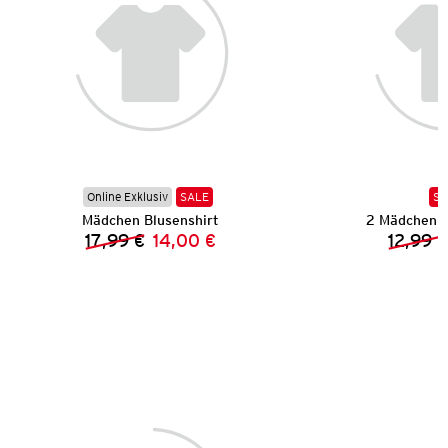
Online Exklusiv
SALE
SA
Mädchen Blusenshirt
2 Mädchen 
17,99 €
14,00 €
12,99 €
Vorheriger Preis:
Neuer Preis: