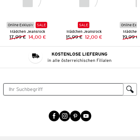
Online Exklusiv
SALE
SALE
Online Exkl
Mädchen Jeansrock
Mädchen Jeansrock
Mädchen 
17,99 €
14,00 €
15,99 €
12,00 €
19,99 €
Vorheriger Preis:
Neuer Preis:
Vorheriger Preis:
Neuer Preis:
KOSTENLOSE LIEFERUNG
in alle österreichischen Filialen