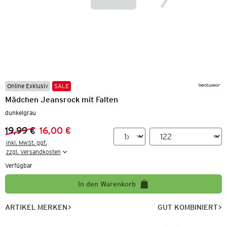
Online Exklusiv
SALE
Mädchen Jeansrock mit Falten
dunkelgrau
19,99 €
16,00 €
Vorheriger Preis:
Neuer Preis:
inkl. MwSt. ggf.

zzgl. Versandkosten
Verfügbar
In den Warenkorb
ARTIKEL MERKEN
GUT KOMBINIERT