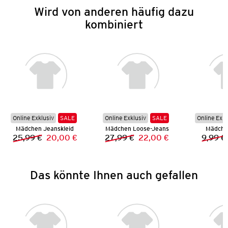
Wird von anderen häufig dazu
kombiniert
Online Exklusiv
SALE
Online Exklusiv
SALE
Online Exkl
Mädchen Jeanskleid
Mädchen Loose-Jeans
Mädchen
25,99 €
20,00 €
27,99 €
22,00 €
9,99 €
Vorheriger Preis:
Neuer Preis:
Vorheriger Preis:
Neuer Preis:
Das könnte Ihnen auch gefallen