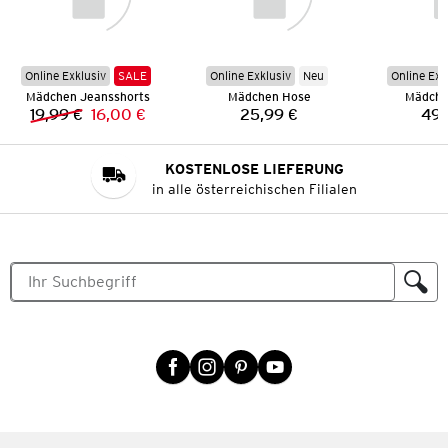
Online Exklusiv
SALE
Online Exklusiv
Neu
Online Exk
Mädchen Jeansshorts
Mädchen Hose
Mädche
19,99 €
16,00 €
25,99 €
49,
Vorheriger Preis:
Neuer Preis:
Preis:
KOSTENLOSE LIEFERUNG
in alle österreichischen Filialen