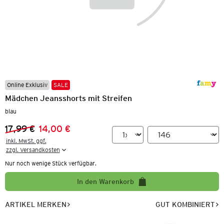
Online Exklusiv
SALE
Mädchen Jeansshorts mit Streifen
blau
17,99 €
14,00 €
Vorheriger Preis:
Neuer Preis:
inkl. MwSt. ggf.

zzgl. Versandkosten
Nur noch wenige Stück verfügbar.
In den Warenkorb
ARTIKEL MERKEN
GUT KOMBINIERT