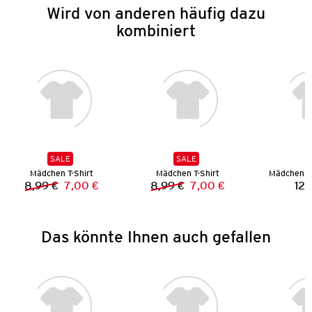
Wird von anderen häufig dazu
kombiniert
SALE
SALE
Mädchen T-Shirt
Mädchen T-Shirt
Mädchen S
8,99 €
7,00 €
8,99 €
7,00 €
12,
Vorheriger Preis:
Neuer Preis:
Vorheriger Preis:
Neuer Preis:
Das könnte Ihnen auch gefallen