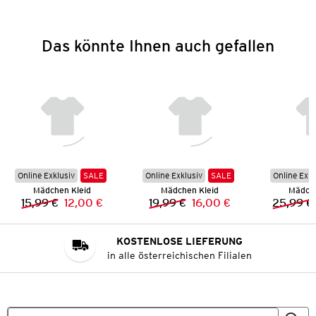
Das könnte Ihnen auch gefallen
Online Exklusiv
SALE
Online Exklusiv
SALE
Online Exkl
Mädchen Kleid
Mädchen Kleid
Mädche
15,99 €
12,00 €
19,99 €
16,00 €
25,99 €
Vorheriger Preis:
Neuer Preis:
Vorheriger Preis:
Neuer Preis:
KOSTENLOSE LIEFERUNG
in alle österreichischen Filialen