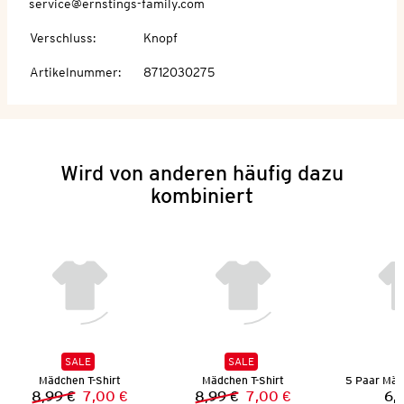
service@ernstings-family.com
Verschluss
:
Knopf
Artikelnummer
:
8712030275
Wird von anderen häufig dazu
kombiniert
SALE
SALE
Mädchen T-Shirt
Mädchen T-Shirt
8,99 €
7,00 €
8,99 €
7,00 €
6,
Vorheriger Preis:
Neuer Preis:
Vorheriger Preis:
Neuer Preis: