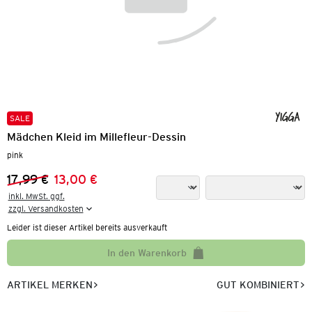
SALE
Mädchen Kleid im Millefleur-Dessin
pink
17,99 €
13,00 €
Vorheriger Preis:
Neuer Preis:
inkl. MwSt. ggf.

zzgl. Versandkosten
Leider ist dieser Artikel bereits ausverkauft
In den Warenkorb
ARTIKEL MERKEN
GUT KOMBINIERT