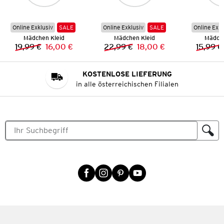
Online Exklusiv
SALE
Online Exklusiv
SALE
Online Exkl
Mädchen Kleid
Mädchen Kleid
Mädche
19,99 €
16,00 €
22,99 €
18,00 €
15,99 €
Vorheriger Preis:
Neuer Preis:
Vorheriger Preis:
Neuer Preis:
KOSTENLOSE LIEFERUNG
in alle österreichischen Filialen