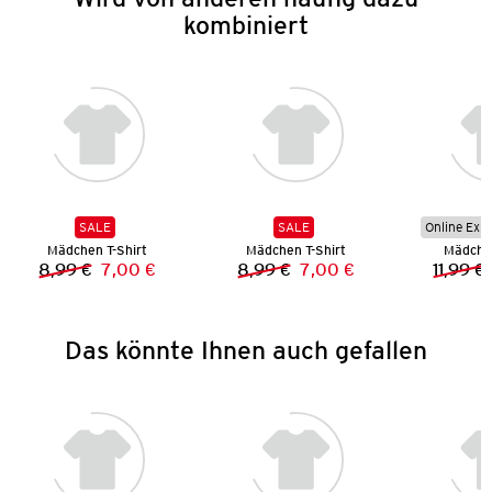
kombiniert
SALE
SALE
Online Exkl
Mädchen T-Shirt
Mädchen T-Shirt
Mädchen
8,99 €
7,00 €
8,99 €
7,00 €
11,99 €
Vorheriger Preis:
Neuer Preis:
Vorheriger Preis:
Neuer Preis:
Das könnte Ihnen auch gefallen