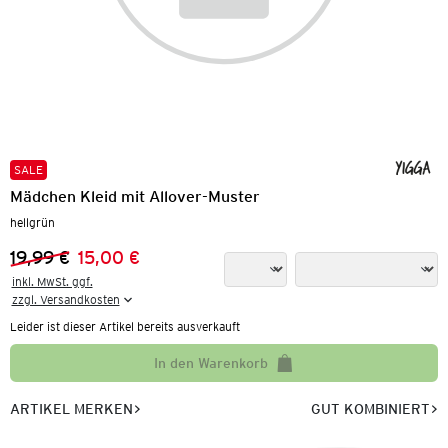
SALE
Mädchen Kleid mit Allover-Muster
hellgrün
19,99 €
15,00 €
Vorheriger Preis:
Neuer Preis:
inkl. MwSt. ggf.

zzgl. Versandkosten
Leider ist dieser Artikel bereits ausverkauft
In den Warenkorb
ARTIKEL MERKEN
GUT KOMBINIERT